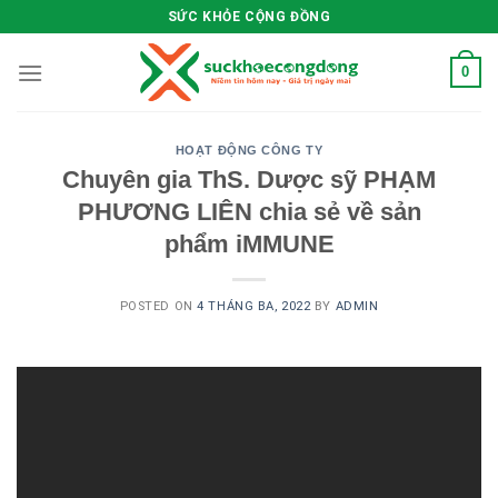
Skip
SỨC KHỎE CỘNG ĐỒNG
to
content
0
HOẠT ĐỘNG CÔNG TY
Chuyên gia ThS. Dược sỹ PHẠM
PHƯƠNG LIÊN chia sẻ về sản
phẩm iMMUNE
POSTED ON
4 THÁNG BA, 2022
BY
ADMIN