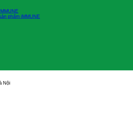
m iMMUNE
 sản phẩm iMMUNE
à Nội