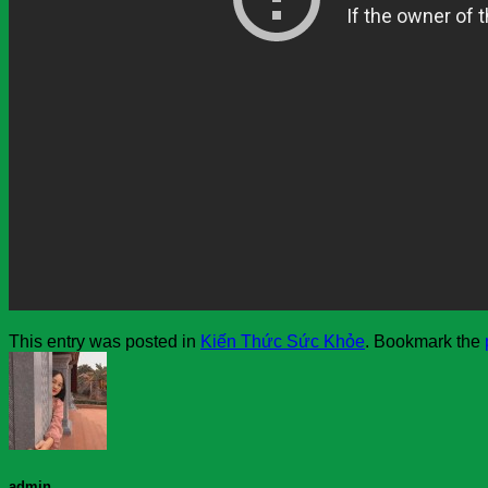
This entry was posted in
Kiến Thức Sức Khỏe
. Bookmark the
admin