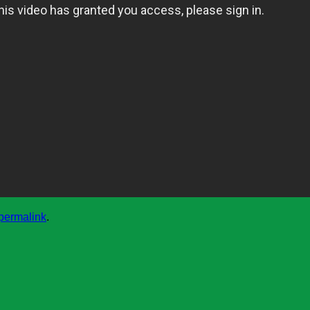
permalink
.