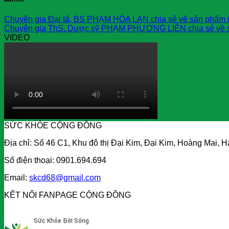
Chuyên gia Đại tá, BS PHẠM HÒA LAN chia sẻ về sản phẩ
Chuyên gia ThS. Dược sỹ PHẠM PHƯƠNG LIÊN chia sẻ về
VIDEO
SỨC KHỎE CỘNG ĐỒNG
Địa chỉ: Số 46 C1, Khu đô thị Đại Kim, Đại Kim, Hoàng Mai, H
Số điện thoại: 0901.694.694
Email:
skcd68@gmail.com
KẾT NỐI FANPAGE CỘNG ĐỒNG