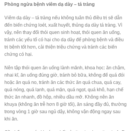
Phòng ngừa bệnh viêm dạ dày – tá tràng
Viêm dạ dày – tá tràng nếu không tuân thủ điều trị sẽ dẫn
đến biến chứng loét, xuất huyết, thủng dạ dày tá tràng. Vì
vậy, nên thay đổi thói quen sinh hoạt, thói quen ăn uống,
tránh các yếu tố có hại cho dạ dày để phòng bệnh và điều
trị bệnh tốt hơn, cải thiện triệu chứng và tránh các biến
chứng có hại.
Nên tập thói quen ăn uống lành mãnh, khoa học: ăn chậm,
nhai kĩ, ăn uống đúng giờ, tránh bỏ bữa, không để quá đói
hoặc ăn quá no, tránh ăn các thức ăn quá chua, quá cay,
quá nóng, quá lạnh, quá mặn, quá ngọt, quá khô, hạn chế
thức ăn nhanh, đồ hộp, nhiều dầu mỡ. Không nên ăn
khuya (không ăn trễ hơn 8 giờ tối), ăn sáng đầy đủ, thường
trong vòng 1 giờ sau ngủ dậy, không vận động ngay sau
khi ăn.