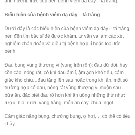
ảnh hưởng trực tiếp đến bệnh viêm dạ dày – tá tràng.
Biểu hiện của bệnh viêm dạ dày – tá tràng
Dưới đây là các biểu hiện của bệnh viêm dạ dày – tá tràng,
nên đến tìm bác sĩ để được khám, tư vấn và làm các xét
nghiệm chẩn đoán và điều trị bệnh hợp lí hoặc loại trừ
bệnh.
Đau bụng vùng thượng vị (vùng trên rốn): đau dữ dội, hay
cồn cào, nóng rát, có khi đau âm ỉ, ậm ạch khó tiêu, cảm
giác khó chịu…đau tăng lên sau hoặc trong khi ăn, một số
trường hợp có đau, nóng rát vùng thượng vị muộn sau
bữa ăn, đặc biệt đau rõ hơn khi ăn uống những thứ như:
rượu, bia, rượu vang trắng, món ăn cay, chua, ngọt…
Cảm giác nặng bụng, chướng bụng, ợ hơi,… có thể có tiêu
chảy.