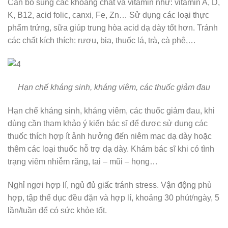
Cần bổ sung các khoáng chất và vitamin như: vitamin A, D,
K, B12, acid folic, canxi, Fe, Zn… Sử dụng các loại thực
phẩm trứng, sữa giúp trung hòa acid dạ dày tốt hơn. Tránh
các chất kích thích: rượu, bia, thuốc lá, trà, cà phê,…
Hạn chế kháng sinh, kháng viêm, các thuốc giảm đau
Hạn chế kháng sinh, kháng viêm, các thuốc giảm đau, khi
dùng cần tham khảo ý kiến bác sĩ để được sử dụng các
thuốc thích hợp ít ảnh hưởng đến niêm mạc dạ dày hoặc
thêm các loại thuốc hỗ trợ dạ dày. Khám bác sĩ khi có tình
trạng viêm nhiễm răng, tai – mũi – họng…
Nghỉ ngơi hợp lí, ngủ đủ giấc tránh stress. Vận động phù
hợp, tập thể dục đều đặn và hợp lí, khoảng 30 phút/ngày, 5
lần/tuần để có sức khỏe tốt.