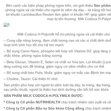
Bên cạnh các biện pháp phòng ngừa trên, xin giới thiệu
Sản phẩm
phòng ngừa và cải thiện cho người bị viêm dạ dày – tá tràng tốt h
lợi khuẩn Lactobacillus Reuteri làm giảm vi khuẩn HP, giúp giảm v
mạc bị tổn thương. Milk Codoca H-Polymi
Milk Codoca H-Polymilk hỗ trợ phòng ngừa và cải thiện cho 
– Cung cấp năng lượng, đạm chất lượng cao và các vi chất dinh dưỡ
hoạt tính sinh học tốt cho hệ tim mạch
– Bổ sung Canxi Nano, phospho kết hợp với Vitamin D3: giúp tăng 
chắc khỏe, phòng ngừa loãng xương.
– Beta Glucan, Vitamin E, Selen và chất xơ hòa tan, Lợi khuẩn (Lactoba
tăng cường sức đề kháng, giảm nguy cơ viêm nhiễm cho cơ thể
– Bổ sung chất béo Pufa, Mufa: giảm nguy cơ mắc các Bệnh tim mạ
– Choline, Taurin: Cải thiện trí nhớ
Sản phẩm phù hợp với người bị viêm loét dạ dày, tá tràng, đại tràn
sau phẫu thuật, người bị thiếu hụt dinh dưỡng cần bồi bổ sức khỏe.
SẢN PHẨM MILK CODOCA H-POLYMILK ĐƯỢC:
* Công ty Cổ phần NUTRIHEALTH
chịu trách nhiệm sản xuất và c
* Công ty Cổ phần Đầu tư Sức khỏe Cộng đồng
chịu trách nhiệm