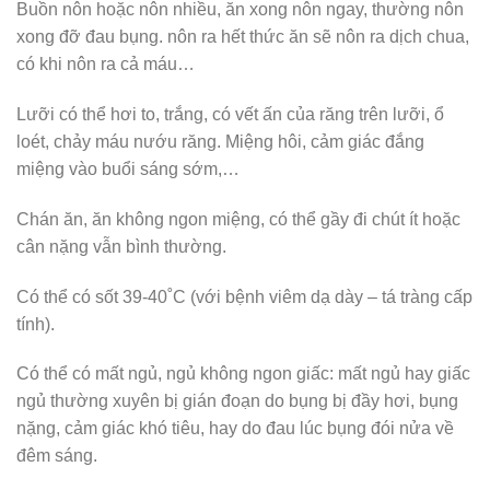
Buồn nôn hoặc nôn nhiều, ăn xong nôn ngay, thường nôn
xong đỡ đau bụng. nôn ra hết thức ăn sẽ nôn ra dịch chua,
có khi nôn ra cả máu…
Lưỡi có thể hơi to, trắng, có vết ấn của răng trên lưỡi, ổ
loét, chảy máu nướu răng. Miệng hôi, cảm giác đắng
miệng vào buổi sáng sớm,…
Chán ăn, ăn không ngon miệng, có thể gầy đi chút ít hoặc
cân nặng vẫn bình thường.
Có thể có sốt 39-40˚C (với bệnh viêm dạ dày – tá tràng cấp
tính).
Có thể có mất ngủ, ngủ không ngon giấc: mất ngủ hay giấc
ngủ thường xuyên bị gián đoạn do bụng bị đầy hơi, bụng
nặng, cảm giác khó tiêu, hay do đau lúc bụng đói nửa về
đêm sáng.