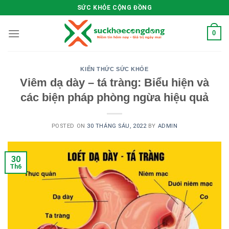
Skip
SỨC KHỎE CỘNG ĐỒNG
to
content
0
KIẾN THỨC SỨC KHỎE
Viêm dạ dày – tá tràng: Biểu hiện và
các biện pháp phòng ngừa hiệu quả
POSTED ON
30 THÁNG SÁU, 2022
BY
ADMIN
30
Th6