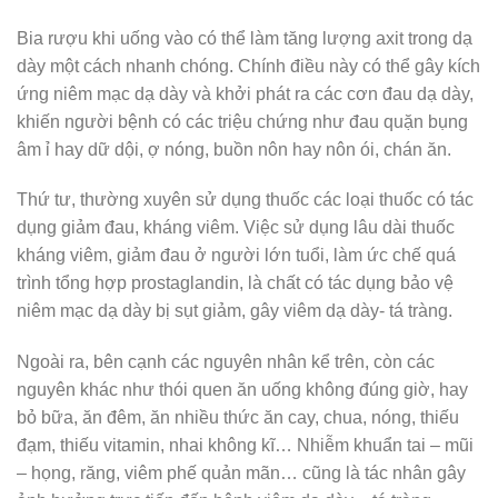
Bia rượu khi uống vào có thể làm tăng lượng axit trong dạ
dày một cách nhanh chóng. Chính điều này có thể gây kích
ứng niêm mạc dạ dày và khởi phát ra các cơn đau dạ dày,
khiến người bệnh có các triệu chứng như đau quặn bụng
âm ỉ hay dữ dội, ợ nóng, buồn nôn hay nôn ói, chán ăn.
Thứ tư, thường xuyên sử dụng thuốc các loại thuốc có tác
dụng giảm đau, kháng viêm. Việc sử dụng lâu dài thuốc
kháng viêm, giảm đau ở người lớn tuổi, làm ức chế quá
trình tổng hợp prostaglandin, là chất có tác dụng bảo vệ
niêm mạc dạ dày bị sụt giảm, gây viêm dạ dày- tá tràng.
Ngoài ra, bên cạnh các nguyên nhân kể trên, còn các
nguyên khác như thói quen ăn uống không đúng giờ, hay
bỏ bữa, ăn đêm, ăn nhiều thức ăn cay, chua, nóng, thiếu
đạm, thiếu vitamin, nhai không kĩ… Nhiễm khuẩn tai – mũi
– họng, răng, viêm phế quản mãn… cũng là tác nhân gây