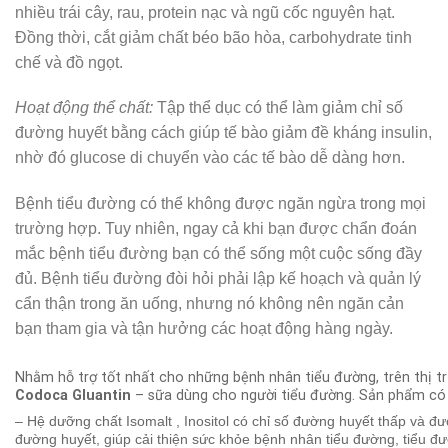
nhiều trái cây, rau, protein nạc và ngũ cốc nguyên hạt.
Đồng thời, cắt giảm chất béo bão hòa, carbohydrate tinh
chế và đồ ngọt.
Hoạt động thể chất:
Tập thể dục có thể làm giảm chỉ số
đường huyết bằng cách giúp tế bào giảm đề kháng insulin,
nhờ đó glucose di chuyển vào các tế bào dễ dàng hơn.
Bệnh tiểu đường có thể không được ngăn ngừa trong mọi
trường hợp. Tuy nhiên, ngay cả khi bạn được chẩn đoán
mắc bệnh tiểu đường bạn có thể sống một cuộc sống đầy
đủ. Bệnh tiểu đường đòi hỏi phải lập kế hoạch và quản lý
cẩn thận trong ăn uống, nhưng nó không nên ngăn cản
bạn tham gia và tận hưởng các hoạt động hàng ngày.
Nhằm hỗ trợ tốt nhất cho những bệnh nhân tiểu đường, trên thị 
Codoca Gluantin
– sữa dùng cho người tiểu đường. Sản phẩm có
– Hệ dưỡng chất Isomalt , Inositol có chỉ số đường huyết thấp và đượ
đường huyết, giúp cải thiện sức khỏe bệnh nhân tiểu đường, tiểu đư