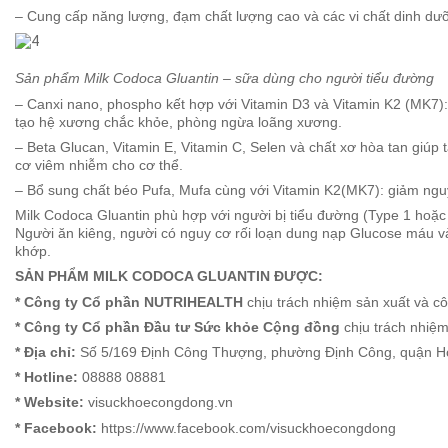
– Cung cấp năng lượng, đạm chất lượng cao và các vi chất dinh dưỡ
Sản phẩm Milk Codoca Gluantin – sữa dùng cho người tiểu đường
– Canxi nano, phospho kết hợp với Vitamin D3 và Vitamin K2 (MK7):
tạo hệ xương chắc khỏe, phòng ngừa loãng xương.
– Beta Glucan, Vitamin E, Vitamin C, Selen và chất xơ hòa tan giú
cơ viêm nhiễm cho cơ thể.
– Bổ sung chất béo Pufa, Mufa cùng với Vitamin K2(MK7): giảm ng
Milk Codoca Gluantin phù hợp với người bị tiểu đường (Type 1 hoặc T
Người ăn kiêng, người có nguy cơ rối loạn dung nạp Glucose máu và
khớp.
SẢN PHẨM MILK CODOCA GLUANTIN ĐƯỢC:
* Công ty Cổ phần NUTRIHEALTH
chịu trách nhiệm sản xuất và c
* Công ty Cổ phần Đầu tư Sức khỏe Cộng đồng
chịu trách nhiệ
* Địa chỉ:
Số 5/169 Định Công Thượng, phường Định Công, quận Ho
* Hotline:
08888 08881
* Website:
visuckhoecongdong.vn
* Facebook:
https://www.facebook.com/visuckhoecongdong