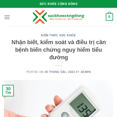
Skip
SỨC KHỎE CỘNG ĐỒNG
to
content
0
KIẾN THỨC SỨC KHỎE
Nhận biết, kiểm soát và điều trị căn
bệnh biến chứng nguy hiểm tiểu
đường
POSTED ON
30 THÁNG SÁU, 2022
BY
ADMIN
30
Th6