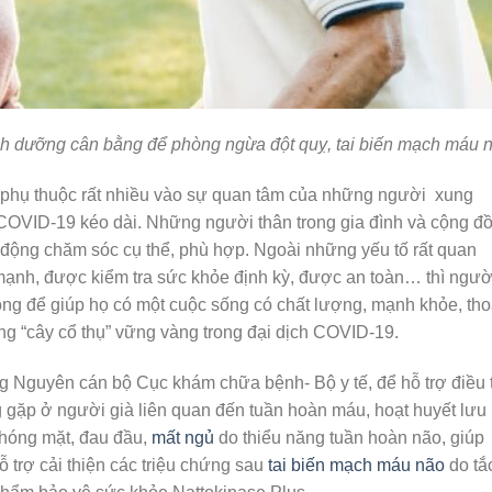
dinh dưỡng cân bằng để phòng ngừa đột quỵ, tai biến mạch máu 
 phụ thuộc rất nhiều vào sự quan tâm của những người xung
h COVID-19 kéo dài. Những người thân trong gia đình và cộng đ
động chăm sóc cụ thể, phù hợp. Ngoài những yếu tố rất quan
 mạnh, được kiểm tra sức khỏe định kỳ, được an toàn… thì ngườ
ng để giúp họ có một cuộc sống có chất lượng, mạnh khỏe, tho
ững “cây cổ thụ” vững vàng trong đại dịch COVID-19.
 Nguyên cán bộ Cục khám chữa bệnh- Bộ y tế, để hỗ trợ điều t
gặp ở người già liên quan đến tuần hoàn máu, hoạt huyết lưu
chóng mặt, đau đầu,
mất ngủ
do thiểu năng tuần hoàn não, giúp
 trợ cải thiện các triệu chứng sau
tai biến mạch máu não
do tắ