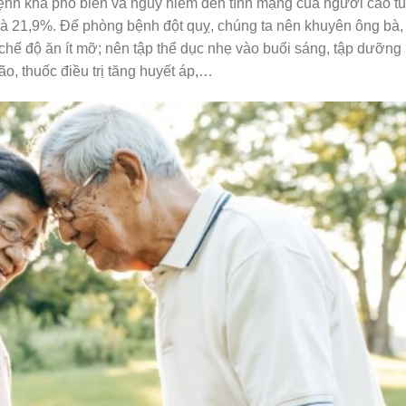
ệnh khá phổ biến và nguy hiểm đến tính mạng của người cao tu
là 21,9%. Để phòng bệnh đột quỵ, chúng ta nên khuyên ông bà,
chế độ ăn ít mỡ; nên tập thể dục nhẹ vào buổi sáng, tập dưỡng
ão, thuốc điều trị tăng huyết áp,…