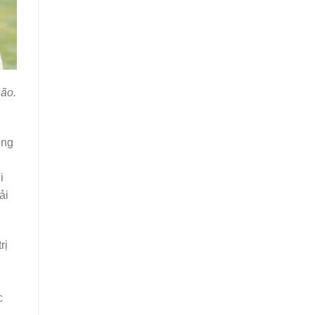
não.
ồng
i
ải
rị
c