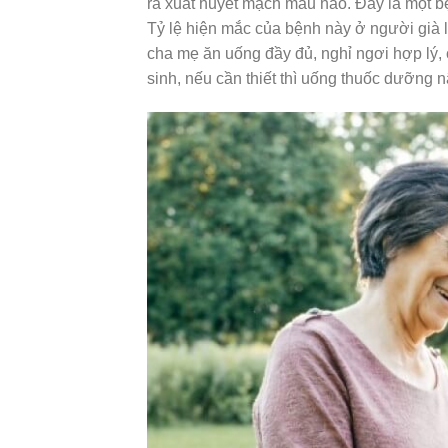
ra xuất huyết mạch máu não. Đây là một b
Tỷ lệ hiện mắc của bệnh này ở người già 
cha mẹ ăn uống đầy đủ, nghỉ ngơi hợp lý, 
sinh, nếu cần thiết thì uống thuốc dưỡng n