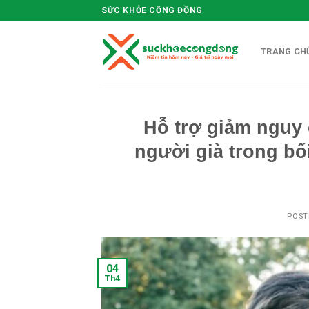
Skip
SỨC KHỎE CỘNG ĐỒNG
to
content
TRANG CHU
Hỗ trợ giảm nguy
người già trong bố
POST
04
Th4