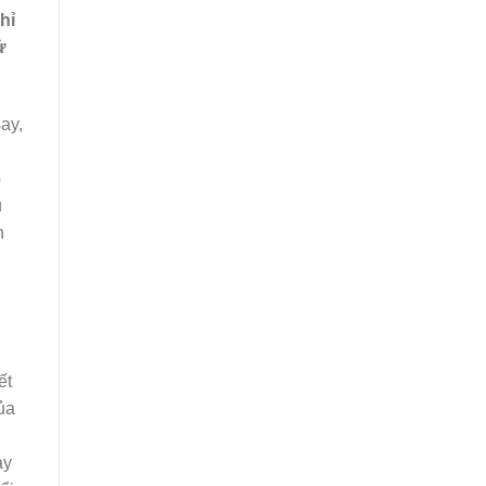
hỉ
ử
ay,
o
u
h
ết
ủa
ảy