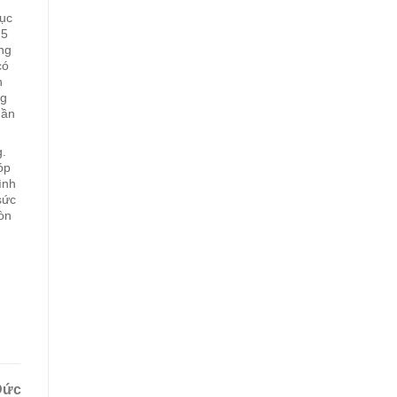
dục
 5
ng
có
n
ng
uần
.
óp
ình
sức
òn
Đức