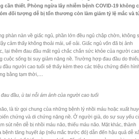
ăng cần thiết. Phòng ngừa lây nhiễm bệnh COVID-19 không c
óm đối tượng dễ bị tổn thương còn làm giảm tỷ lệ mắc và t
ờng phàn nàn về giấc ngủ, phần lớn đều ngủ chập chờn, không s
dậy cảm thấy không thoải mái, uể oải. Giấc ngủ vốn đã bị ảnh
c, lại thêm đau đầu mất ngủ chắc chắn sức khỏe của người ca
ng cuộc sống bị suy giảm nặng nề.
Trường hợp đau đầu do thiể
 đầu người cao tuổi sẽ thấy kèm theo các triệu chứng điển hìn
ăng bằng tạm thời,…
đau đầu, ù tai nỗi ám ảnh của người cao tuổi
não, là từ gọi chung của những bệnh lý nhồi máu hoặc xuất huy
u biến chứng và di chứng nặng nề. Ở người già, do sự suy yếu c
 sút nên dễ bị nhồi máu não, thiếu máu não. Mặt khác, thành
 bệnh tăng huyết áp (nếu mắc trước đó) dẫn đến hậu quả dễ x