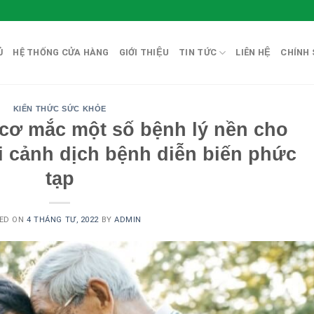
̉
HỆ THỐNG CỬA HÀNG
GIỚI THIỆU
TIN TỨC
LIÊN HỆ
CHÍNH 
KIẾN THỨC SỨC KHỎE
 cơ mắc một số bệnh lý nền cho
i cảnh dịch bệnh diễn biến phức
tạp
ED ON
4 THÁNG TƯ, 2022
BY
ADMIN