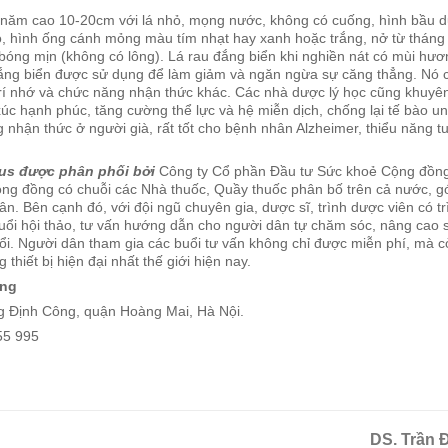
u năm cao 10-20cm với lá nhỏ, mọng nước, không có cuống, hình bầu 
ỏ, hình ống cánh mỏng màu tím nhạt hay xanh hoặc trắng, nở từ tháng
bóng mịn (không có lông). Lá rau đắng biển khi nghiền nát có mùi hươ
u đắng biển được sử dụng để làm giảm và ngăn ngừa sự căng thẳng. Nó 
ện trí nhớ và chức năng nhận thức khác. Các nhà dược lý học cũng khuyê
úc hạnh phúc, tăng cường thể lực và hệ miễn dịch, chống lại tế bào u
 nhận thức ở người già, rất tốt cho bệnh nhân Alzheimer, thiểu năng t
lus được phân phối bởi
Công ty Cổ phần Đầu tư Sức khoẻ Cộng đồng
ng đồng có chuỗi các Nhà thuốc, Quầy thuốc phân bố trên cả nước, g
. Bên cạnh đó, với đội ngũ chuyên gia, dược sĩ, trình dược viên có tr
uổi hội thảo, tư vấn hướng dẫn cho người dân tự chăm sóc, nâng cao 
uổi. Người dân tham gia các buổi tư vấn không chỉ được miễn phí, mà c
g thiết bị hiện đại nhất thế giới hiện nay.
ồng
 Định Công, quận Hoàng Mai, Hà Nội.
55 995
DS. Trần 