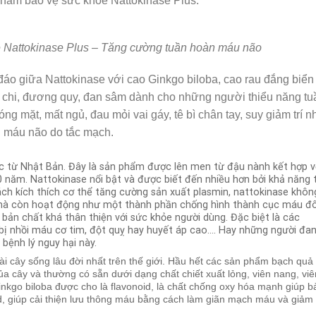
hẩm bảo vệ sức khỏe Nattokinase Plus.
 Nattokinase Plus – Tăng cường tuần hoàn máu não
 đáo giữa
Nattokinase với cao Ginkgo biloba, cao rau đắng biển
 chi, đương quy, đan sâm
dành cho những
người thiểu năng tu
ng mặt, mất ngủ, đau mỏi vai gáy, tê bì chân tay, suy giảm trí n
ch máu não do tắc mạch.
 từ Nhật Bản. Đây là sản phẩm được lên men từ đậu nành kết hợp v
0 năm. Nattokinase nổi bật và được biết đến nhiều hơn bởi khả năng 
ch kích thích cơ thể tăng cường sản xuất plasmin, nattokinase khôn
mà còn hoạt động như một thành phần chống hình thành cục máu đ
bản chất khá thân thiện với sức khỏe người dùng. Đặc biệt là các
ị nhồi máu cơ tim, đột quỵ hay huyết áp cao…. Hay những người đa
ệnh lý nguy hại này.
ài cây sống lâu đời nhất trên thế giới. Hầu hết các sản phẩm bạch quả
của cây và thường có sẵn dưới dạng chất chiết xuất lỏng, viên nang, viê
nkgo biloba được cho là flavonoid, là chất chống oxy hóa mạnh giúp b
id, giúp cải thiện lưu thông máu bằng cách làm giãn mạch máu và giảm