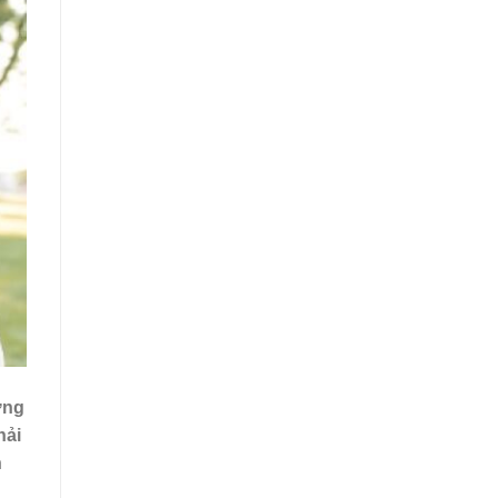
ững
hải
n