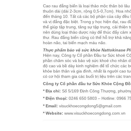
Cao rau đắng biển là
loại thảo mộc thân bò lâ
thuôn dài (dài 2-3cm, rộng 0,5-0,7cm). Hoa nh
đến tháng 10. Tất cả các bộ phận của cây đều 
và vị đắng đặc biệt. Trong y học hiện đại, ra
thể giúp tập trung, tăng sự tập trung, cải thi
nên dùng loại thảo dược này để thúc đẩy cảm x
thư. Rau đắng biển cũng có thể hỗ trợ khả năng
hoàn não, tai biến mạch máu não.
Thực phẩm bảo vệ sức khỏe Nattokinase P
Hiện nay, Công ty Cổ phần Đầu tư Sức khoẻ Cộ
phần chăm sóc và bảo vệ sức khoẻ cho nhân dân
độ cao và bề dày kinh nghiệm để tổ chức các b
khỏe bản thân và gia đình, nhất là người cao t
có cơ hội tham gia các buổi trị liệu trên các tran
Công ty Cổ phần đầu tư Sức Khỏe Cộng Đ
* Địa chỉ:
Số 5/169 Định Công Thượng, phường
* Điện thoại:
0246 650 5803 – Hotline: 0966 7
* Email:
visuckhoecongdong5@gmail.com
* Website:
www.visuckhoecongdong.com.vn