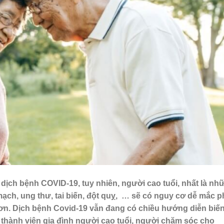
 dịch bệnh COVID-19, tuy nhiên, người cao tuổi, nhất là nh
ạch, ung thư, tai biến, đột quỵ, … sẽ có nguy cơ dễ mắc p
ơn. Dịch bệnh Covid-19 vẫn đang có chiều hướng diễn biế
à thành viên gia đình người cao tuổi, người chăm sóc cho