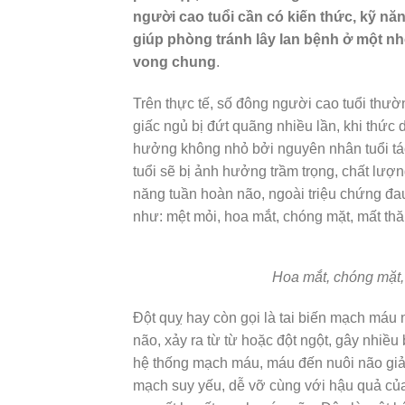
người cao tuổi cần có kiến thức, kỹ n
giúp phòng tránh lây lan bệnh ở một nh
vong chung
.
Trên thực tế, số đông người cao tuổi thư
giấc ngủ bị đứt quãng nhiều lần, khi thức 
hưởng không nhỏ bởi nguyên nhân tuổi tá
tuổi sẽ bị ảnh hưởng trầm trọng, chất lượ
năng tuần hoàn não, ngoài triệu chứng đau
như: mệt mỏi, hoa mắt, chóng mặt, mất th
Hoa mắt, chóng mặt, 
Đột quỵ hay còn gọi là tai biến mạch máu 
não, xảy ra từ từ hoặc đột ngột, gây nhiề
hệ thống mạch máu, máu đến nuôi não giảm
mạch suy yếu, dễ vỡ cùng với hậu quả của