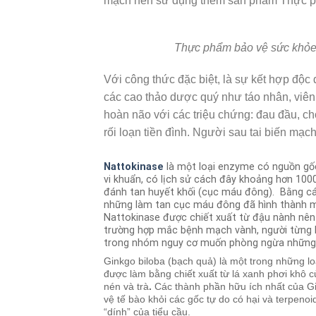
mạch nên sử dụng thêm sản phẩm
Thực p
Thực phẩm bảo vệ sức khỏe
Với công thức đặc biệt, là sự kết hợp độc
các cao thảo dược quý như táo nhân, viên
hoàn não với các triệu chứng: đau đầu, chó
rối loạn tiền đình. Người sau tai biến mạ
Nattokinase
là
một loại enzyme có nguồn gốc
vi khuẩn, có lịch sử cách đây khoảng hơn 100
đánh tan huyết khối (cục máu đông). Bằng cá
những làm tan cục máu đông đã hình thành 
Nattokinase được chiết xuất từ đậu nành nên 
trường hợp mắc bệnh mạch vành, người từng b
trong nhóm nguy cơ muốn phòng ngừa những b
Ginkgo biloba (bạch quả) là một trong những lo
được làm bằng chiết xuất từ ​​lá xanh phơi khô 
nén và trà
.
Các thành phần hữu ích nhất của Gi
vệ tế bào khỏi các gốc tự do có hại và terpeno
“dính” của tiểu cầu.