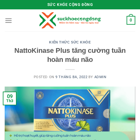
Skip
SỨC KHỎE CỘNG ĐỒNG
to
content
0
KIẾN THỨC SỨC KHỎE
NattoKinase Plus tăng cường tuần
hoàn máu não
POSTED ON
9 THÁNG BA, 2022
BY
ADMIN
09
Th3