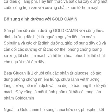
cứ điều gì lãng phí. Hãy tỉnh thức và bắt đầu xây dựng một
cuộc sống trọn vẹn với xương chắc khỏe từ hôm nay!
Bổ sung dinh dưỡng với GOLD CAMIN
Sản phẩm sữa dinh dưỡng GOLD CAMIN với công thức
dinh dưỡng đặc biệt từ nguồn nguyên liệu tảo xoắn
Spirulina và các chất dinh dưỡng, giúp bổ sung đầy đủ và
cân đối các dưỡng chất cho cơ thể, phòng chống loãng
xương, tốt cho tim mạch và hệ tiêu hóa, phục hồi thể chất
cho người mới ốm dậy.
Beta Glucan là 1 chuỗi của các phân tử glucose, có tác
dụng phòng chống nhiễm trùng, chữa lành vết thương,
tăng cường hệ miễn dịch và tiêu diệt tế bào ung thư từ yến
mạch. Đây cũng là một thành phần nổi bật có trong sản
phẩm Goldcamin
Ngoài ra Goldcamin bổ sung canxi hữu cơ, phosphor kết