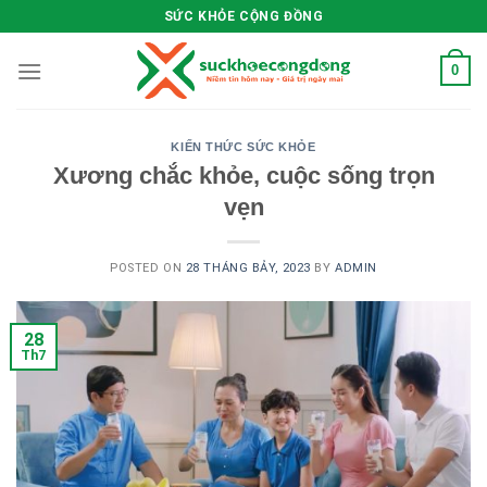
Skip
SỨC KHỎE CỘNG ĐỒNG
to
content
0
KIẾN THỨC SỨC KHỎE
Xương chắc khỏe, cuộc sống trọn
vẹn
POSTED ON
28 THÁNG BẢY, 2023
BY
ADMIN
28
Th7