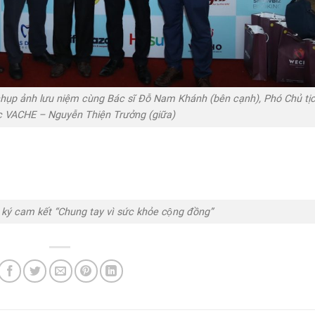
hụp ảnh lưu niệm cùng Bác sĩ Đỗ Nam Khánh (bên cạnh), Phó Chủ tị
 VACHE – Nguyễn Thiện Trưởng (giữa)
 cam kết “Chung tay vì sức khỏe cộng đồng”