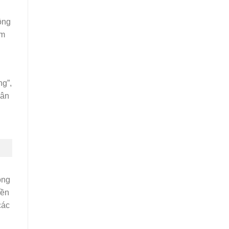
ồng
ăm
ng”,
hân
ọng
yền
các