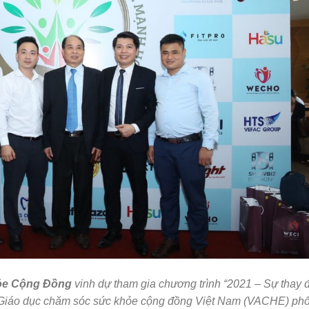
ỏe Cộng Đồng
vinh dự tham gia chương trình “2021 – Sự thay 
 Giáo dục chăm sóc sức khỏe cộng đồng Việt Nam (VACHE) phố