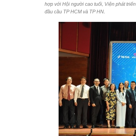
hợp với Hội người cao tuổi, Viện phát triể
đầu cầu TP HCM và TP HN.