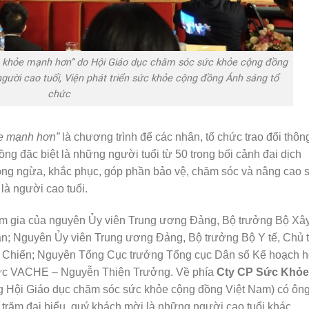
g khỏe mạnh hơn” do Hội Giáo dục chăm sóc sức khỏe cộng đồng
gười cao tuổi, Viện phát triển sức khỏe cộng đồng Ánh sáng tổ
chức
ỏe mạnh hơn”
là chương trình để các nhân, tổ chức trao đổi thôn
ng đặc biệt là những người tuổi từ 50 trong bối cảnh đại dịch
òng ngừa, khắc phục, góp phần bảo vệ, chăm sóc và nâng cao 
là người cao tuổi.
ham gia của nguyên Ủy viên Trung ương Đảng, Bộ trưởng Bộ Xâ
 Nguyên Ủy viên Trung ương Đảng, Bộ trưởng Bộ Y tế, Chủ t
ng Chiến; Nguyên Tổng Cục trưởng Tổng cục Dân số Kế hoạch 
trực VACHE – Nguyễn Thiện Trưởng. Về phía
Cty CP Sức Khỏe
ng Hội Giáo dục chăm sóc sức khỏe cộng đồng Việt Nam) có ôn
răm đại biểu, quý khách mời là những người cao tuổi khác.