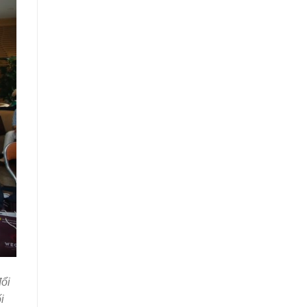
đổi
i