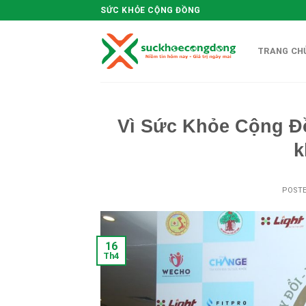
Skip
SỨC KHỎE CỘNG ĐỒNG
to
content
TRANG CHU
Vì Sức Khỏe Cộng Đồ
k
POST
16
Th4