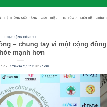
̉
HỆ THỐNG CỬA HÀNG
GIỚI THIỆU
TIN TỨC
LIÊN HỆ
CHÍNH 
HOẠT ĐỘNG CÔNG TY
ng – chung tay vì một cộng đồng
hỏe mạnh hơn
ED ON
16 THÁNG TƯ, 2021
BY
ADMIN