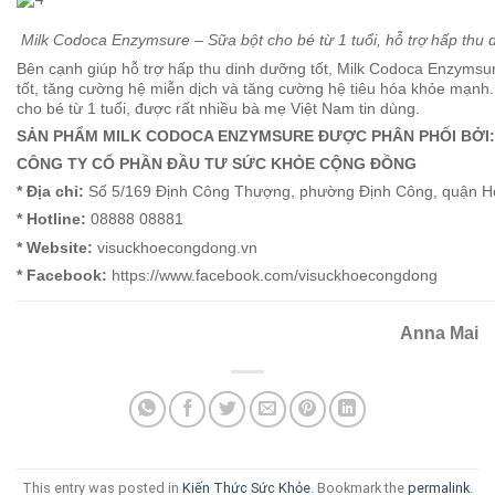
Milk Codoca Enzymsure – Sữa bột cho bé từ 1 tuổi, hỗ trợ hấp thu 
Bên cạnh giúp hỗ trợ hấp thu dinh dưỡng tốt, Milk Codoca Enzymsur
tốt, tăng cường hệ miễn dịch và tăng cường hệ tiêu hóa khỏe mạnh
cho bé từ 1 tuổi, được rất nhiều bà mẹ Việt Nam tin dùng.
SẢN PHẨM MILK CODOCA ENZYMSURE ĐƯỢC PHÂN PHỐI BỞI:
CÔNG TY CỔ PHẦN ĐẦU TƯ SỨC KHỎE CỘNG ĐỒNG
* Địa chỉ:
Số 5/169 Định Công Thượng, phường Định Công, quận Ho
* Hotline:
08888 08881
* Website:
visuckhoecongdong.vn
* Facebook:
https://www.facebook.com/visuckhoecongdong
Anna Mai
This entry was posted in
Kiến Thức Sức Khỏe
. Bookmark the
permalink
.