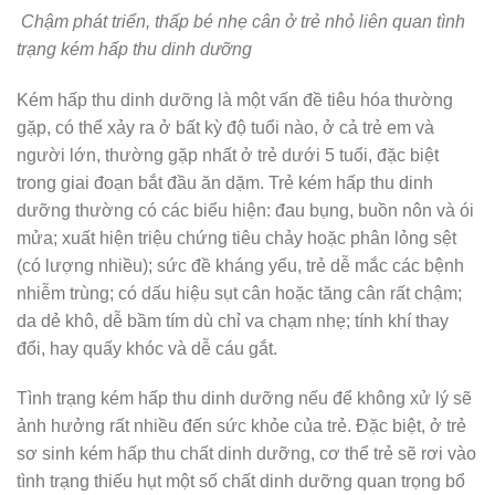
Chậm phát triển, thấp bé nhẹ cân ở trẻ nhỏ liên quan tình
trạng kém hấp thu dinh dưỡng
Kém hấp thu dinh dưỡng là một vấn đề tiêu hóa thường
gặp, có thể xảy ra ở bất kỳ độ tuổi nào, ở cả trẻ em và
người lớn, thường gặp nhất ở trẻ dưới 5 tuổi, đặc biệt
trong giai đoạn bắt đầu ăn dặm. Trẻ kém hấp thu dinh
dưỡng thường có các biểu hiện: đau bụng, buồn nôn và ói
mửa; xuất hiện triệu chứng tiêu chảy hoặc phân lỏng sệt
(có lượng nhiều); sức đề kháng yếu, trẻ dễ mắc các bệnh
nhiễm trùng; có dấu hiệu sụt cân hoặc tăng cân rất chậm;
da dẻ khô, dễ bầm tím dù chỉ va chạm nhẹ; tính khí thay
đổi, hay quấy khóc và dễ cáu gắt.
Tình trạng kém hấp thu dinh dưỡng nếu để không xử lý sẽ
ảnh hưởng rất nhiều đến sức khỏe của trẻ. Đặc biệt, ở trẻ
sơ sinh kém hấp thu chất dinh dưỡng, cơ thể trẻ sẽ rơi vào
tình trạng thiếu hụt một số chất dinh dưỡng quan trọng bổ