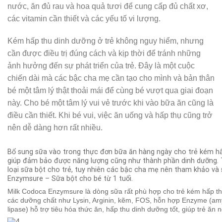
nước, ăn đủ rau và hoa quả tươi để cung cấp đủ chất xơ,
các vitamin cần thiết và các yếu tố vi lượng.
Kém hấp thu dinh dưỡng ở trẻ không nguy hiểm, nhưng
cần được điều trị đúng cách và kịp thời để tránh những
ảnh hưởng đến sự phát triển của trẻ. Đây là một cuộc
chiến dài mà các bậc cha mẹ cần tạo cho mình và bản thân
bé một tâm lý thật thoải mái để cùng bé vượt qua giai đoạn
này. Cho bé một tâm lý vui vẻ trước khi vào bữa ăn cũng là
điều cần thiết. Khi bé vui, việc ăn uống và hấp thụ cũng trở
nên dễ dàng hơn rất nhiều.
Bổ sung sữa vào trong thực đơn bữa ăn hàng ngày cho trẻ kém hấp
giúp đảm bảo được năng lượng cũng như thành phần dinh dưỡng. Tr
loại sữa bột cho trẻ, tuy nhiên các bậc cha mẹ nên tham khảo v
Enzymsure – Sữa bột cho bé từ 1 tuổi.
Milk Codoca Enzymsure là dòng sữa rất phù hợp cho trẻ kém hấp t
các dưỡng chất như Lysin, Arginin, kẽm, FOS, hỗn hợp Enzyme (amyla
lipase) hỗ trợ tiêu hóa thức ăn, hấp thu dinh dưỡng tốt, giúp trẻ ă