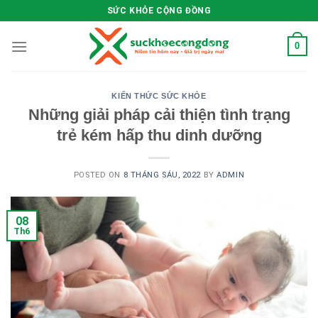
Skip
SỨC KHỎE CỘNG ĐỒNG
to
content
0
KIẾN THỨC SỨC KHỎE
Những giải pháp cải thiện tình trạng
trẻ kém hấp thu dinh dưỡng
POSTED ON
8 THÁNG SÁU, 2022
BY
ADMIN
08
Th6