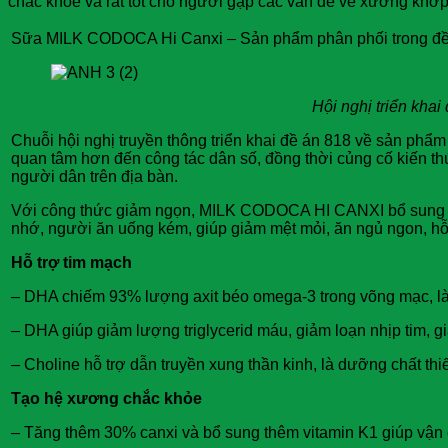
chắc khỏe và rất tốt cho người gặp các vấn đề về xương khớp
Sữa MILK CODOCA Hi Canxi – Sản phẩm phân phối trong đề 
Hội nghị triển kha
Chuỗi hội nghị truyền thông triển khai đề án 818 về sản phẩ
quan tâm hơn đến công tác dân số, đồng thời củng cố kiến th
người dân trên địa bàn.
Với công thức giảm ngọn, MILK CODOCA HI CANXI bổ sung dinh 
nhớ, người ăn uống kém, giúp giảm mệt mỏi, ăn ngủ ngon, hỗ t
Hỗ trợ tim mạch
– DHA chiếm 93% lượng axit béo omega-3 trong võng mạc, là
– DHA giúp giảm lượng triglycerid máu, giảm loạn nhịp tim, 
– Choline hỗ trợ dẫn truyền xung thần kinh, là dưỡng chất thiế
Tạo hệ xương chắc khỏe
– Tăng thêm 30% canxi và bổ sung thêm vitamin K1 giúp vận