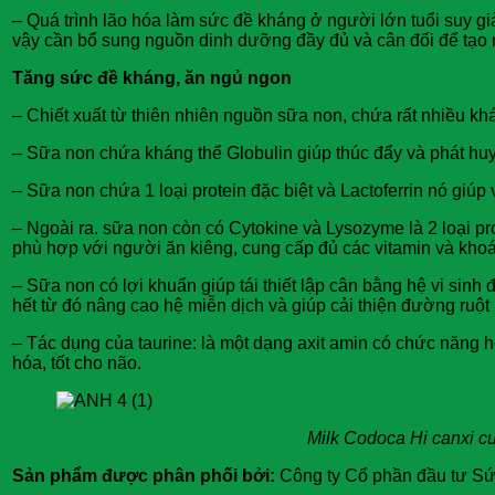
– Quá trình lão hóa làm sức đề kháng ở người lớn tuổi suy 
vậy cần bổ sung nguồn dinh dưỡng đầy đủ và cân đối để tạo 
Tăng sức đề kháng, ăn ngủ ngon
– Chiết xuất từ thiên nhiên nguồn sữa non, chứa rất nhiều k
– Sữa non chứa kháng thể Globulin giúp thúc đẩy và phát huy 
– Sữa non chứa 1 loại protein đặc biệt và Lactoferrin nó giú
– Ngoài ra. sữa non còn có Cytokine và Lysozyme là 2 loại pr
phù hợp với người ăn kiêng, cung cấp đủ các vitamin và khoá
– Sữa non có lợi khuẩn giúp tái thiết lập cân bằng hệ vi sin
hết từ đó nâng cao hệ miễn dịch và giúp cải thiện đường ruột 
– Tác dụng của taurine: là một dạng axit amin có chức năng h
hóa, tốt cho não.
Milk Codoca Hi canxi cu
Sản phẩm được phân phối bởi:
Công ty Cổ phần đầu tư S