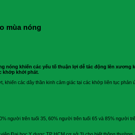
ào mùa nóng
 sang nóng khiến các yếu tố thuận lợi dễ tác động lên xươn
ức khớp khởi phát.
, khiến các dây thần kinh cảm giác tại các khớp liên tục phản
0% người trên tuổi 35, 60% người trên tuổi 65 và 85% người tr
viện Đại học Y dược TP HCM cơ sở 3) cho biết thông thường, k