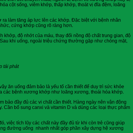
óa cột sống, viêm khớp, thấp khớp, thoát vị đĩa đệm, loãng
 ra làm tăng áp lực lên các khớp. Đặc biệt với bệnh nhân
nhức, cứng khớp cũng rõ ràng hơn.
ch khớp, độ nhớt của máu, thay đổi nồng độ chất trung gian, độ
. Sau khi uống, ngoài triệu chứng thường gặp như chóng mặt,
 tái phát
y ăn uống đảm bảo là yếu tố cần thiết để duy trì sức khỏe
y ra các bệnh xương khớp như loãng xương, thoái hóa khớp.
ảm bảo đầy đủ các vi chất cần thiết. Hàng ngày nên vận động
y. Cần bổ sung canxi và vitamin D và dùng các loại thực phẩm
 việc tích lũy các chất này đầy đủ từ khi còn trẻ cũng giúp
D bằng đường uống nhanh nhất góp phần xây dựng hệ xương