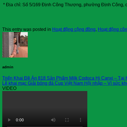
* Địa chỉ: Số 5/169 Định Công Thượng, phường Định Công, 
This entry was posted in
Hoạt động cộng đồng
,
Hoạt động côn
admin
Triển Khai Đề Án 818 Sản Phẩm Milk Codoca Hi Canxi – Tại
Lễ khai mạc Giải bóng đá Cup Việt Nam Hội nhập – Vì sức kh
VIDEO