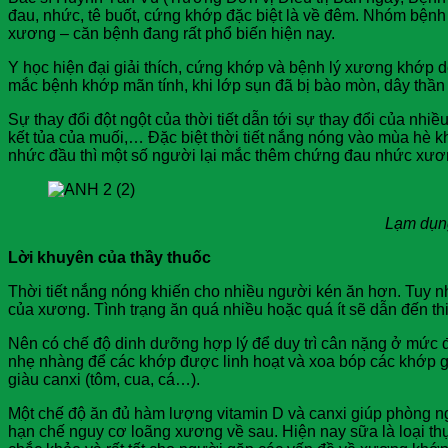
đau, nhức, tê buốt, cứng khớp đặc biệt là về đêm. Nhóm bệnh 
xương – căn bệnh đang rất phổ biến hiện nay.
Y học hiện đại giải thích, cứng khớp và bệnh lý xương khớp d
mắc bệnh khớp mãn tính, khi lớp sụn đã bị bào mòn, dây thầ
Sự thay đổi đột ngột của thời tiết dẫn tới sự thay đổi của nh
kết tủa của muối,… Đặc biệt thời tiết nắng nóng vào mùa hè 
nhức đầu thì một số người lại mắc thêm chứng đau nhức xươn
Lạm dụng
Lời khuyên của thầy thuốc
Thời tiết nắng nóng khiến cho nhiều người kén ăn hơn. Tuy n
của xương. Tình trạng ăn quá nhiều hoặc quá ít sẽ dẫn đến th
Nên có chế độ dinh dưỡng hợp lý để duy trì cân nặng ở mức đ
nhẹ nhàng để các khớp được linh hoạt và xoa bóp các khớp gối
giàu canxi (tôm, cua, cá…).
Một chế độ ăn đủ hàm lượng vitamin D và canxi giúp phòng ngừa
hạn chế nguy cơ loãng xương về sau. Hiện nay sữa là loại 