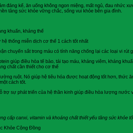
giảm đáng kể, ăn uống không ngon miệng, mất ngủ, đau nhức x
nền tảng sức khỏe vững chắc, sống vui khỏe bên gia đình.
háng khuẩn, kháng thể
hệ thống miễn dịch cơ thể 1 cách tốt nhất
p vận chuyển sắt trong máu có tính năng chống lại các loại vi r
otein giúp điều hòa tế bào, tái tạo máu, kháng viêm, kháng khu
ng chất cần thiết cho cơ thể
h đường ruột. Nó giúp hệ tiêu hóa được hoạt động tốt hơn, thức
một cách tốt.
ỗ trợ sự phát triển của hệ thần kinh giúp điều hòa lượng nước 
ng cấp canxi, vitamin và khoáng chất thiết yếu tăng sức khỏe t
ức Khỏe Cộng Đồng