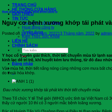
TRANG CHỦ
HỆ THỐNG CỬA HÀNG
Hoạt động cộng đồng
,
Hoạt động công ty
GIỚI THIỆU
TIN TỨC
Nguy cơ bệnh xương khớp tái phát v
Hoạt động cộng đồng
Hoạt động công ty
Tuyển dụng
Posted on
13 Tháng năm, 2022
13 Tháng năm, 2022
by
admin
Kiến Thức Sức Khỏe
LIÊN HỆ
13
CHÍNH SÁCH
Th5
Tìm
kiếm:
Y học cổ truyền giải thích, thời tiết chuyển mùa từ lạnh
kinh lạc dễ trì trệ, khí huyết kém lưu thông, từ đó đau nh
Đăng nhập
Vào mùa hè, thời tiết nắng nóng cùng những cơn mưa bất chợt
0
do thoái hóa khớp.
0
Đau nhức xương khớp tái phát khi thời tiết chuyển mùa
Theo Tổ chức Y tế Thế giới (WHO) ước tính tại Việt Nam có 3
thấy cứ người 10 thì có 3 người mắc bệnh loãng xương.
Bác sĩ Huỳnh Tấn Vũ (Trưởng Đơn vị Điều trị Ban ngày, Bệnh 