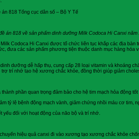
.
án 818 Tổng cục dân số – Bộ Y Tế
i đề án 818 về sản phẩm dinh dưỡng Milk Codoca Hi Canxi năm
m Milk Codoca Hi Canxi được tổ chức liên tục khắp các địa bàn
ức, đưa các sản phẩm phương tiện thuộc danh mục hàng hóa và 
dưỡng dễ hấp thụ, cung cấp 28 loại vitamin và khoáng chất th
rợ trí nhớ tạo hệ xương chắc khỏe, đồng thời giúp giảm cholest
 thành phần quan trọng đảm bảo cho hệ tim mạch hỏa động tốt
giảm tỷ lệ bệnh động mạch vành, giảm chứng nhồi máu cơ tim, n
t yếu đối với hoạt động của não bộ và trí nhớ.
 chuyển hiệu quả canxi đi vào xương tạo xương chắc khỏe chố