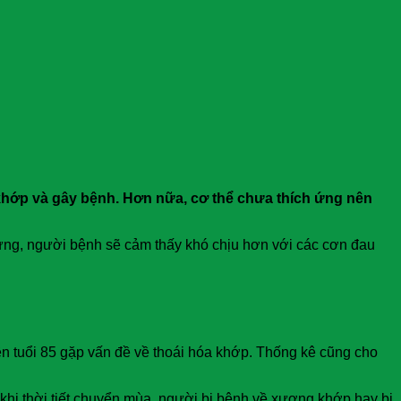
g khớp và gây bệnh. Hơn nữa, cơ thể chưa thích ứng nên
 ứng, người bệnh sẽ cảm thấy khó chịu hơn với các cơn đau
ên tuổi 85 gặp vấn đề về thoái hóa khớp. Thống kê cũng cho
hi thời tiết chuyển mùa, người bị bệnh về xương khớp hay bị