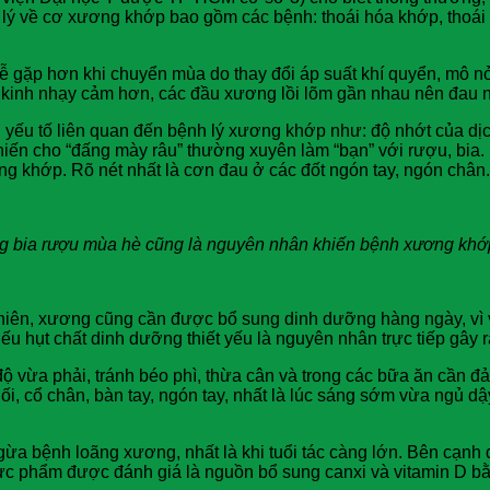
lý về cơ xương khớp bao gồm các bệnh: thoái hóa khớp, thoái h
ễ gặp hơn khi chuyển mùa do thay đổi áp suất khí quyển, mô nở
n kinh nhạy cảm hơn, các đầu xương lồi lõm gần nhau nên đau 
iều yếu tố liên quan đến bệnh lý xương khớp như: độ nhớt của dị
khiến cho “đấng mày râu” thường xuyên làm “bạn” với rượu, bia
g khớp. Rõ nét nhất là cơn đau ở các đốt ngón tay, ngón chân.
 bia rượu mùa hè cũng là nguyên nhân khiến bệnh xương khớp
hiên, xương cũng cần được bổ sung dinh dưỡng hàng ngày, vì vậ
iếu hụt chất dinh dưỡng thiết yếu là nguyên nhân trực tiếp gâ
ộ vừa phải, tránh béo phì, thừa cân và trong các bữa ăn cần đ
, cổ chân, bàn tay, ngón tay, nhất là lúc sáng sớm vừa ngủ dậ
 bệnh loãng xương, nhất là khi tuổi tác càng lớn. Bên cạnh đó,
thực phẩm được đánh giá là nguồn bổ sung canxi và vitamin 