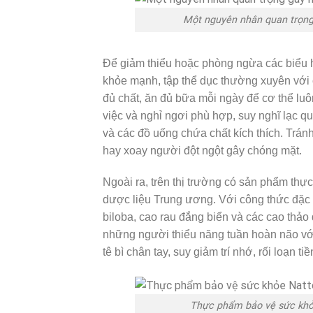
Một nguyên nhân quan trọng
Để giảm thiểu hoặc phòng ngừa các biểu h
khỏe mạnh, tập thể dục thường xuyên với
đủ chất, ăn đủ bữa mỗi ngày để cơ thể luô
việc và nghỉ ngơi phù hợp, suy nghĩ lạc q
và các đồ uống chứa chất kích thích. Tránh
hay xoay người đột ngột gây chóng mặt.
Ngoài ra, trên thị trường có sản phẩm th
dược liệu Trung ương. Với công thức đặc 
biloba, cao rau đắng biển và các cao thả
những người thiểu năng tuần hoàn não với
tê bì chân tay, suy giảm trí nhớ, rối loạn 
Thực phẩm bảo vệ sức khỏ