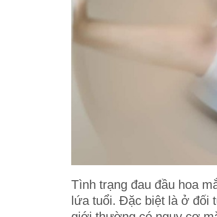
Tình trạng đau đầu hoa mắ
lứa tuổi. Đặc biệt là ở đối
giới thường có nguy cơ mắ