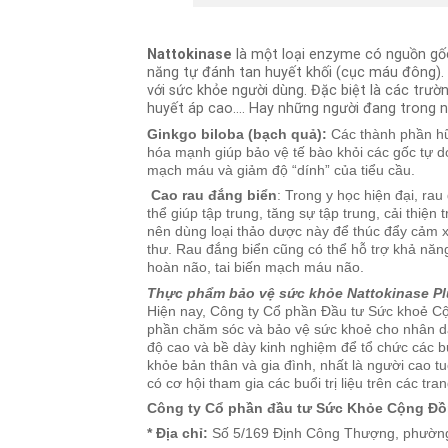
Nattokinase
là một loại enzyme có nguồn gốc
năng tự đánh tan huyết khối (cục máu đông).
với sức khỏe người dùng. Đặc biệt là các trư
huyết áp cao…. Hay những người đang trong 
Ginkgo biloba (bạch quả):
Các thành phần hữu
hóa mạnh giúp bảo vệ tế bào khỏi các gốc tự do
mạch máu và giảm độ “dính” của tiểu cầu.
Cao rau đắng biển
: Trong y học hiện đại, r
thể giúp tập trung, tăng sự tập trung, cải thi
nên dùng loại thảo dược này để thúc đẩy cảm x
thư. Rau đắng biển cũng có thể hỗ trợ khả năng
hoàn não, tai biến mạch máu não.
Thực phẩm bảo vệ sức khỏe Nattokinase P
Hiện nay, Công ty Cổ phần Đầu tư Sức khoẻ Cộ
phần chăm sóc và bảo vệ sức khoẻ cho nhân dân
độ cao và bề dày kinh nghiệm để tổ chức các b
khỏe bản thân và gia đình, nhất là người cao t
có cơ hội tham gia các buổi trị liệu trên các tran
Công ty Cổ phần đầu tư Sức Khỏe Cộng Đ
* Địa chỉ:
Số 5/169 Định Công Thượng, phường