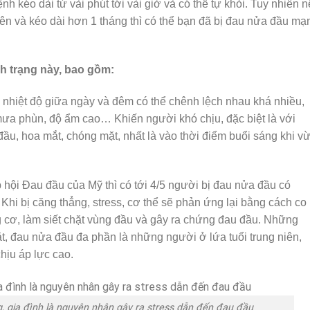
nh kéo dài từ vài phút tới vài giờ và có thể tự khỏi. Tuy nhiên 
ên và kéo dài hơn 1 tháng thì có thể bạn đã bị đau nửa đầu mạ
h trạng này, bao gồm:
a, nhiệt độ giữa ngày và đêm có thể chênh lệch nhau khá nhiều,
ó mưa phùn, độ ẩm cao… Khiến người khó chịu, đặc biệt là với
ầu, hoa mắt, chóng mặt, nhất là vào thời điểm buổi sáng khi v
hội Đau đầu của Mỹ thì có tới 4/5 người bị đau nửa đầu có
Khi bị căng thẳng, stress, cơ thể sẽ phản ứng lại bằng cách co
ăng cơ, làm siết chặt vùng đầu và gây ra chứng đau đầu. Những
, đau nửa đầu đa phần là những người ở lứa tuổi trung niên,
hịu áp lực cao.
g, gia đình là nguyên nhân gây ra stress dẫn đến đau đầu