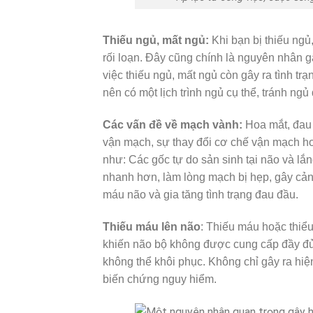
Thiếu ngủ, mất ngủ:
Khi bạn bị thiếu ngủ
rối loạn. Đây cũng chính là nguyên nhân g
việc thiếu ngủ, mất ngủ còn gây ra tình tr
nên có một lịch trình ngủ cụ thể, tránh ng
Các vấn đề về mạch vành:
Hoa mắt, đau 
vận mạch, sự thay đổi cơ chế vận mạch ho
như: Các gốc tự do sản sinh tại não và l
nhanh hơn, làm lòng mạch bị hẹp, gây cản
máu não và gia tăng tình trạng đau đầu.
Thiếu máu lên não
: Thiếu máu hoặc thiể
khiến não bộ không được cung cấp đầy đủ 
không thể khôi phục. Không chỉ gây ra hi
biến chứng nguy hiểm.