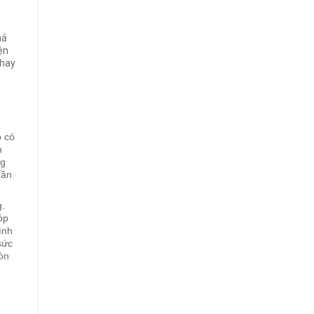
hả
ện
 hay
ó có
n
ng
uần
.
óp
ình
sức
òn