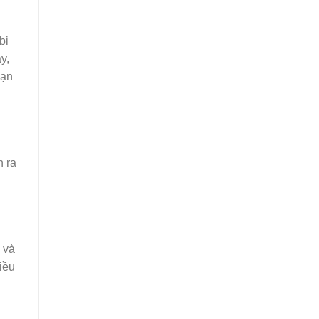
bị
y,
bạn
n ra
 và
iều