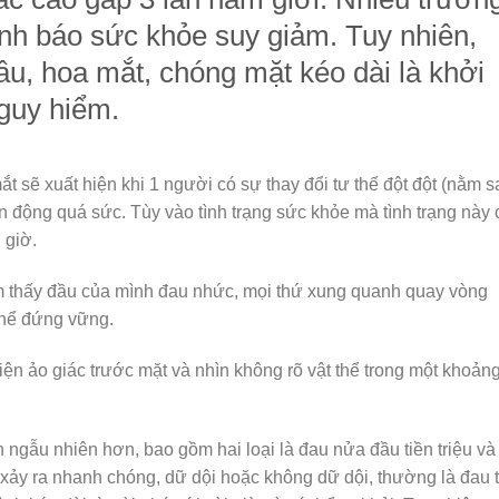
ảnh báo sức khỏe suy giảm. Tuy nhiên,
u, hoa mắt, chóng mặt kéo dài là khởi
guy hiểm.
 sẽ xuất hiện khi 1 người có sự thay đổi tư thế đột đột (nằm 
n động quá sức. Tùy vào tình trạng sức khỏe mà tình trạng này 
 giờ.
ảm thấy đầu của mình đau nhức, mọi thứ xung quanh quay vòng
 thể đứng vững.
 hiện ảo giác trước mặt và nhìn không rõ vật thể trong một khoản
n ngẫu nhiên hơn, bao gồm hai loại là đau nửa đầu tiền triệu và
 xảy ra nhanh chóng, dữ dội hoặc không dữ dội, thường là đau 