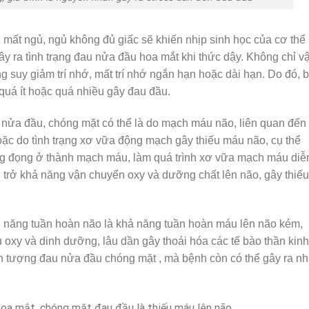
, mất ngủ, ngủ không đủ giấc sẽ khiến nhịp sinh học của cơ thể 
ây ra tình trạng đau nửa đầu hoa mắt khi thức dậy. Không chỉ vậ
ạng suy giảm trí nhớ, mất trí nhớ ngắn hạn hoặc dài hạn. Do đó, 
ủ quá ít hoặc quá nhiều gây đau đầu.
nửa đầu, chóng mặt có thể là do mạch máu não, liên quan đến
ặc do tình trạng xơ vữa động mạch gây thiếu máu não, cụ thể
ắng đọng ở thành mạch máu, làm quá trình xơ vữa mạch máu diễ
 trở khả năng vận chuyển oxy và dưỡng chất lên não, gây thiếu
u năng tuần hoàn não là khả năng tuần hoàn máu lên não kém,
oxy và dinh dưỡng, lâu dần gây thoái hóa các tế bào thần kinh
ện tượng đau nửa đầu chóng mặt , mà bệnh còn có thể gây ra nh