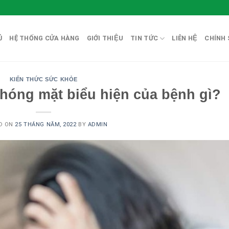
̉
HỆ THỐNG CỬA HÀNG
GIỚI THIỆU
TIN TỨC
LIÊN HỆ
CHÍNH 
KIẾN THỨC SỨC KHỎE
chóng mặt biểu hiện của bệnh gì?
D ON
25 THÁNG NĂM, 2022
BY
ADMIN