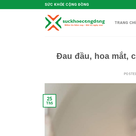
Skip
SỨC KHỎE CỘNG ĐỒNG
to
content
TRANG CHU
Đau đầu, hoa mắt, 
POSTE
25
Th5