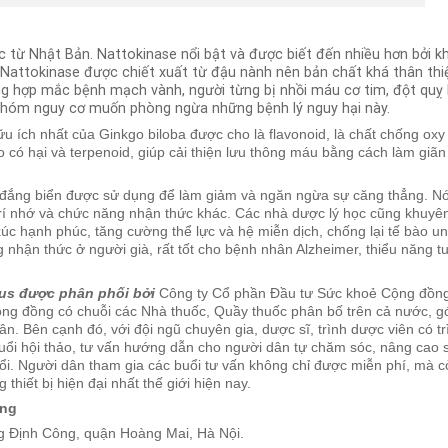
 từ Nhật Bản. Nattokinase nổi bật và được biết đến nhiều hơn bởi k
 Nattokinase được chiết xuất từ đậu nành nên bản chất khá thân thi
ờng hợp mắc bệnh mạch vành, người từng bị nhồi máu cơ tim, đột quỵ
nhóm nguy cơ muốn phòng ngừa những bệnh lý nguy hại này.
 ích nhất của Ginkgo biloba được cho là flavonoid, là chất chống oxy
 có hại và terpenoid, giúp cải thiện lưu thông máu bằng cách làm giãn
au đắng biển được sử dụng để làm giảm và ngăn ngừa sự căng thẳng. N
ện trí nhớ và chức năng nhận thức khác. Các nhà dược lý học cũng khuyê
úc hạnh phúc, tăng cường thể lực và hệ miễn dịch, chống lại tế bào u
 nhận thức ở người già, rất tốt cho bệnh nhân Alzheimer, thiểu năng t
lus được phân phối bởi
Công ty Cổ phần Đầu tư Sức khoẻ Cộng đồng
ng đồng có chuỗi các Nhà thuốc, Quầy thuốc phân bố trên cả nước, g
. Bên cạnh đó, với đội ngũ chuyên gia, dược sĩ, trình dược viên có tr
uổi hội thảo, tư vấn hướng dẫn cho người dân tự chăm sóc, nâng cao 
uổi. Người dân tham gia các buổi tư vấn không chỉ được miễn phí, mà c
g thiết bị hiện đại nhất thế giới hiện nay.
ồng
 Định Công, quận Hoàng Mai, Hà Nội.