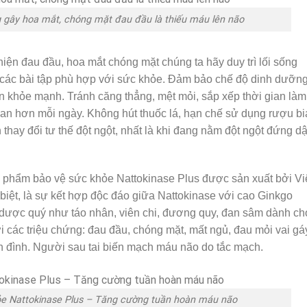
 gây hoa mắt, chóng mặt đau đầu là thiếu máu lên não
iện đau đầu, hoa mắt chóng mặt chúng ta hãy duy trì lối sống
 các bài tập phù hợp với sức khỏe. Đảm bảo chế độ dinh dưỡn
n khỏe mạnh. Tránh căng thẳng, mệt mỏi, sắp xếp thời gian làm
uan hơn mỗi ngày. Không hút thuốc lá, hạn chế sử dụng rượu bi
 thay đổi tư thế đột ngột, nhất là khi đang nằm đột ngột đứng d
ực phẩm bảo vệ sức khỏe Nattokinase Plus được sản xuất bởi V
biệt, là sự kết hợp độc đáo giữa Nattokinase với cao Ginkgo
o dược quý như táo nhân, viên chi, đương quy, đan sâm dành ch
 các triệu chứng: đau đầu, chóng mặt, mất ngủ, đau mỏi vai gá
tiền đình. Người sau tai biến mạch máu não do tắc mạch.
e Nattokinase Plus – Tăng cường tuần hoàn máu não