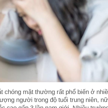
t chóng mặt thường rất phổ biến ở nhi
 tượng người trong độ tuổi trung niên, nữ
c cao gấp 3 lần nam giới. Nhiều trườn