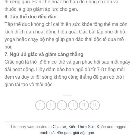
thương gan. Hạn chế hoặc bỏ hẳn đồ uống có cồn và
thuốc lá giúp giảm áp lực cho gan.
6. Tập thể dục đều đặn
Tập thể dục không chỉ cải thiện sức khỏe tổng thể mà còn
kích thích gan hoạt động hiệu quả. Các bài tập như đi bộ,
yoga hoặc chạy bộ nhẹ giúp gan đào thải độc tố qua mồ
hôi.
7. Ngủ đủ giấc và giảm căng thẳng
Giấc ngủ là thời điểm cơ thể và gan phục hồi sau một ngày
dài hoạt động. Hãy đảm bảo bạn ngủ đủ từ 7-8 tiếng mỗi
đêm và duy trì lối sống không căng thẳng để gan có thời
gian tái tạo và thải độc.
This entry was posted in
Chia sẻ
,
Kiến Thức Sức Khỏe
and tagged
cách giải độc gan
,
giải độc gan
.