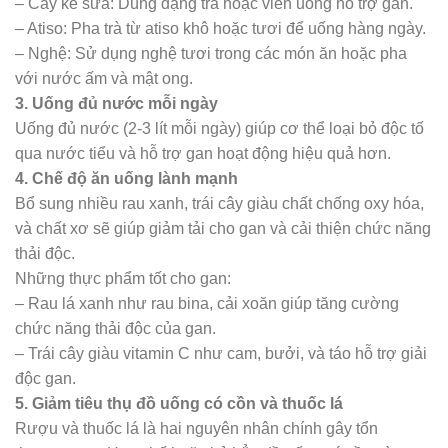
– Cây kế sữa: Dùng dạng trà hoặc viên uống hỗ trợ gan.
– Atiso: Pha trà từ atiso khô hoặc tươi để uống hàng ngày.
– Nghệ: Sử dụng nghệ tươi trong các món ăn hoặc pha
với nước ấm và mật ong.
3. Uống đủ nước mỗi ngày
Uống đủ nước (2-3 lít mỗi ngày) giúp cơ thể loại bỏ độc tố
qua nước tiểu và hỗ trợ gan hoạt động hiệu quả hơn.
4. Chế độ ăn uống lành mạnh
Bổ sung nhiều rau xanh, trái cây giàu chất chống oxy hóa,
và chất xơ sẽ giúp giảm tải cho gan và cải thiện chức năng
thải độc.
Những thực phẩm tốt cho gan:
– Rau lá xanh như rau bina, cải xoăn giúp tăng cường
chức năng thải độc của gan.
– Trái cây giàu vitamin C như cam, bưởi, và táo hỗ trợ giải
độc gan.
5. Giảm tiêu thụ đồ uống có cồn và thuốc lá
Rượu và thuốc lá là hai nguyên nhân chính gây tổn