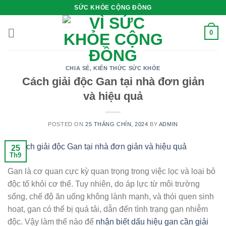
Skip
SỨC KHỎE CỘNG ĐỒNG
to
content
0
CHIA SẺ
,
KIẾN THỨC SỨC KHỎE
Cách giải độc Gan tại nhà đơn giản
và hiệu quả
POSTED ON
25 THÁNG CHÍN, 2024
BY
ADMIN
25
Th9
Gan là cơ quan cực kỳ quan trọng trong việc lọc và loại bỏ
độc tố khỏi cơ thể. Tuy nhiên, do áp lực từ môi trường
sống, chế độ ăn uống không lành mạnh, và thói quen sinh
hoạt, gan có thể bị quá tải, dẫn đến tình trạng gan nhiễm
độc. Vậy làm thế nào để
nhận biết dấu hiệu gan cần giải