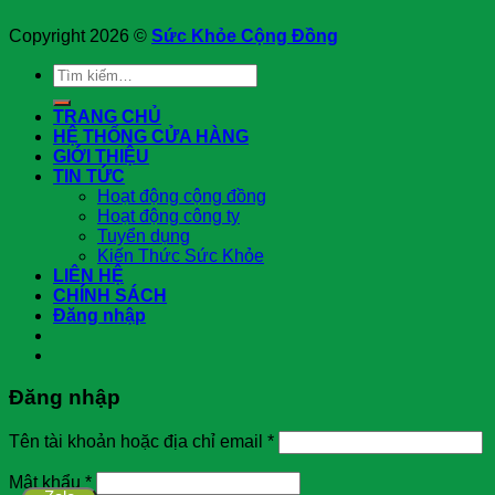
Copyright 2026 ©
Sức Khỏe Cộng Đồng
Tìm
kiếm:
TRANG CHỦ
HỆ THỐNG CỬA HÀNG
GIỚI THIỆU
TIN TỨC
Hoạt động cộng đồng
Hoạt động công ty
Tuyển dụng
Kiến Thức Sức Khỏe
LIÊN HỆ
CHÍNH SÁCH
Đăng nhập
Đăng nhập
Tên tài khoản hoặc địa chỉ email
*
Mật khẩu
*