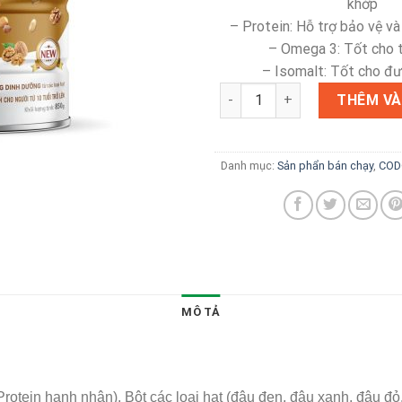
khớp
– Protein: Hỗ trợ bảo vệ và
– Omega 3: Tốt cho 
– Isomalt: Tốt cho đ
Codoca Sữa Hạt (850g) – Dinh
THÊM VÀ
Danh mục:
Sản phẩn bán chạy
,
COD
MÔ TẢ
otein hạnh nhân), Bột các loại hạt (đậu đen, đậu xanh, đậu đỏ