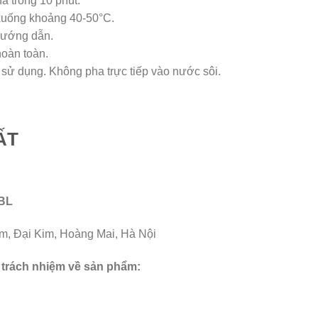
ha trong 10 phút.
xuống khoảng 40-50°C.
hướng dẫn.
hoàn toàn.
i sử dụng. Không pha trực tiếp vào nước sôi.
ẤT
BL
im, Đại Kim, Hoàng Mai, Hà Nội
u trách nhiệm về sản phẩm: