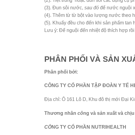
(2). Tiệt trùng hoặc đun sôi các dụng cụ p
(3). Đun sôi nước,
sau đó
để nước nguội 
(4). Thêm từ từ bột vào lượng nước theo 
(5). Khuấy đều cho đến khi sản phẩm tan 
Lưu ý: Để nguội đến nhiệt độ thích hợp rồ
PHÂN PHỐI VÀ SẢN XU
Phân phối bởi:
CÔNG TY CỔ PHẦN TẬP ĐOÀN Y TẾ H
Địa chỉ: Ô 161 Lô D, Khu đô thị mới Đại K
Thương nhân
cô
ng và sản xuất và chị
CÔ
NG TY CỔ PHẦN NUTRIHEALTH