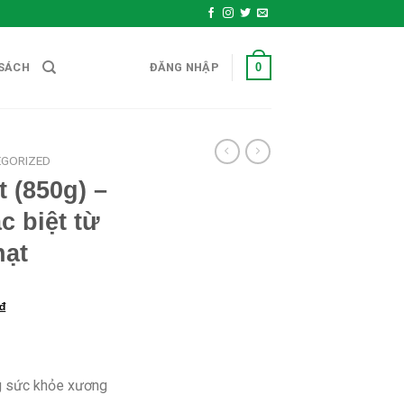
0
SÁCH
ĐĂNG NHẬP
GORIZED
 (850g) –
 biệt từ
hạt
₫
g sức khỏe xương