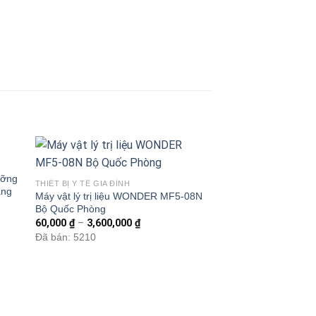
ưỡng
THIẾT BỊ Y TẾ GIA ĐÌNH
áng
Máy vật lý trị liệu WONDER MF5-08N
Bộ Quốc Phòng
60,000
₫
–
3,600,000
₫
Đã bán: 5210