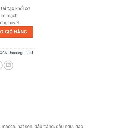
 tái tạo khối cơ
tim mạch
ường huyết
 dưỡng đặc biệt từ các loại hạt số lượng
O GIỎ HÀNG
OCA
,
Uncategorized
, macca, hạt sen, đậu trắng, đậu ngự, gạo