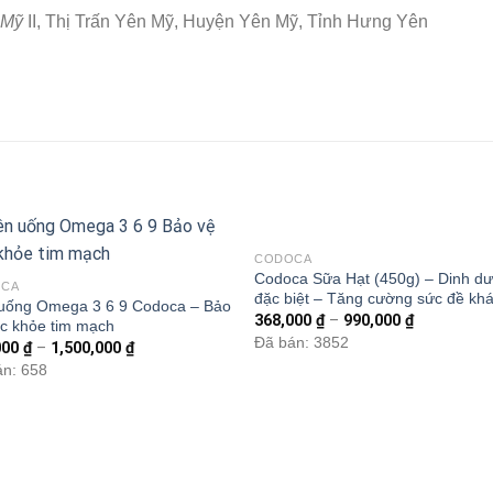
Mỹ
II, Thị Trấn Yên Mỹ, Huyện Yên Mỹ, Tỉnh Hưng Yên
CODOCA
Codoca Sữa Hạt (450g) – Dinh d
CA
đặc biệt – Tăng cường sức đề kh
 uống Omega 3 6 9 Codoca – Bảo
368,000
₫
–
990,000
₫
c khỏe tim mạch
Đã bán: 3852
000
₫
–
1,500,000
₫
án: 658