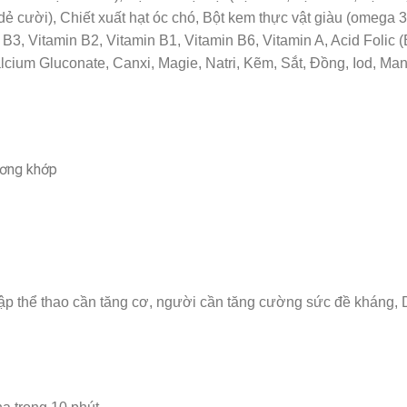
ạt dẻ cười), Chiết xuất hạt óc chó, Bột kem thực vật giàu (omega
 B3, Vitamin B2, Vitamin B1, Vitamin B6, Vitamin A, Acid Folic (
alcium Gluconate, Canxi, Magie, Natri, Kẽm, Sắt, Đồng, Iod, M
ương khớp
 tập thể thao cần tăng cơ, người cần tăng cường sức đề kháng