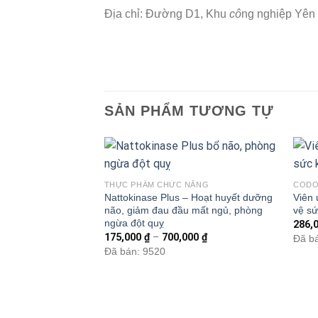
Địa chỉ: Đường D1, Khu
cô
ng nghiệp Yên
SẢN PHẨM TƯƠNG TỰ
THỰC PHẨM CHỨC NĂNG
CODO
Nattokinase Plus – Hoạt huyết dưỡng
Viên
não, giảm đau đầu mất ngủ, phòng
vệ sứ
ngừa đột quỵ
286,
175,000
₫
–
700,000
₫
Đã b
Đã bán: 9520