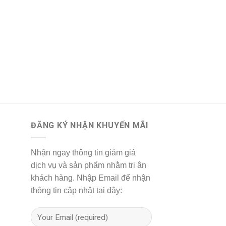
CODOCA
Codoca Canxi – Bổ 
Vitamin D3
325,000
₫
Đã bán: 5621
ĐĂNG KÝ NHẬN KHUYẾN MÃI
Nhận ngay thông tin giảm giá
dịch vụ và sản phẩm nhằm tri ân
khách hàng. Nhập Email để nhận
thông tin cập nhật tại đây: