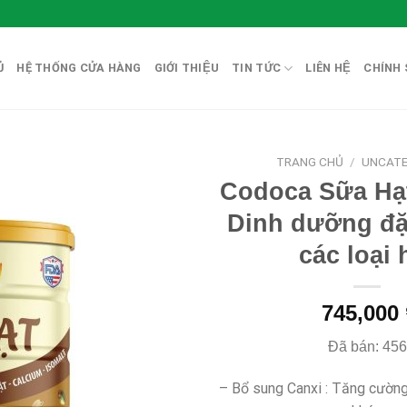
̉
HỆ THỐNG CỬA HÀNG
GIỚI THIỆU
TIN TỨC
LIÊN HỆ
CHÍNH 
TRANG CHỦ
/
UNCATE
Codoca Sữa Hạt
Dinh dưỡng đặc
các loại 
745,000
Đã bán: 456
– Bổ sung Canxi : Tăng cườn