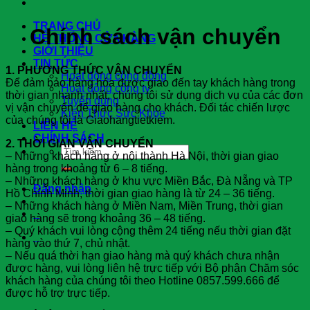
TRANG CHỦ
Chính sách vận chuyển
HỆ THỐNG CỬA HÀNG
GIỚI THIỆU
TIN TỨC
1. PHƯƠNG THỨC VẬN CHUYỂN
Hoạt động cộng đồng
Để đảm bảo hàng hóa được giao đến tay khách hàng trong
Hoạt động công ty
thời gian nhanh nhất, chúng tôi sử dụng dịch vụ của các đơn
Tuyển dụng
vị vận chuyển để giao hàng cho khách. Đối tác chiến lược
Kiến Thức Sức Khỏe
của chúng tôi là Giaohangtietkiem.
LIÊN HỆ
CHÍNH SÁCH
2. THỜI GIAN VẬN CHUYỂN
Tìm
– Những khách hàng ở nội thành Hà Nội, thời gian giao
kiếm:
hàng trong khoảng từ 6 – 8 tiếng.
– Những khách hàng ở khu vực Miền Bắc, Đà Nẵng và TP
Đăng nhập
Hồ Chính Minh, thời gian giao hàng là từ 24 – 36 tiếng.
– Những khách hàng ở Miền Nam, Miền Trung, thời gian
0
giao hàng sẽ trong khoảng 36 – 48 tiếng.
– Quý khách vui lòng cộng thêm 24 tiếng nếu thời gian đặt
0
hàng vào thứ 7, chủ nhật.
– Nếu quá thời hạn giao hàng mà quý khách chưa nhận
được hàng, vui lòng liên hệ trực tiếp với Bộ phận Chăm sóc
khách hàng của chúng tôi theo Hotline 0857.599.666 để
được hỗ trợ trực tiếp.