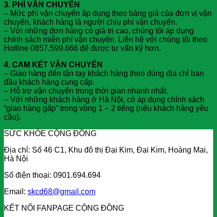
3. PHÍ VẬN CHUYỂN
– Mức phí vận chuyển áp dụng theo bảng giá của đơn vị vận
chuyển, khách hàng là người chịu phí vận chuyển.
– Với những đơn hàng có giá trị cao, chúng tôi áp dụng
chính sách miễn phí vận chuyển. Liên hệ với chúng tôi theo
Hotline 0857.599.666 để được tư vấn kỹ hơn.
4. CAM KẾT VẬN CHUYỂN
– Giao hàng đến tận tay khách hàng theo đúng địa chỉ ban
đầu khách hàng cung cấp.
– Hỗ trợ vận chuyển trong thời gian nhanh nhất.
– Với những khách hàng ở Hà Nội, có áp dụng chính sách
“giao hàng gấp” trong vòng 1 – 2 tiếng (nếu khách hàng yêu
cầu).
SỨC KHỎE CỘNG ĐỒNG
Địa chỉ: Số 46 C1, Khu đô thị Đại Kim, Đại Kim, Hoàng Mai,
Hà Nội
Số điện thoại: 0901.694.694
Email:
skcd68@gmail.com
KẾT NỐI FANPAGE CỘNG ĐỒNG