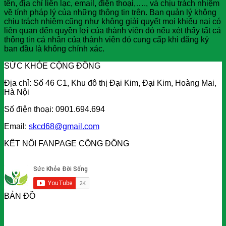
tên, địa chỉ liên lạc, email, điện thoại,…., và chịu trách nhiệm
về tính pháp lý của những thông tin trên. Ban quản lý không
chịu trách nhiệm cũng như không giải quyết mọi khiếu nại có
liên quan đến quyền lợi của thành viên đó nếu xét thấy tất cả
thông tin cá nhân của thành viên đó cung cấp khi đăng ký
ban đầu là không chính xác.
SỨC KHỎE CỘNG ĐỒNG
Địa chỉ: Số 46 C1, Khu đô thị Đại Kim, Đại Kim, Hoàng Mai,
Hà Nội
Số điện thoại: 0901.694.694
Email:
skcd68@gmail.com
KẾT NỐI FANPAGE CỘNG ĐỒNG
BẢN ĐỒ