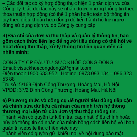
– Các đối tác có ký hợp động thực hiện 1 phần dịch vụ của
Công Ty. Các đối tác này sẽ nhận được những thông tin theo
thỏa thuận hợp đồng (có thể 1 phần hoặc toàn bộ thông tin
tuy theo điều khoản hợp đồng) để tiến hành hỗ trợ người
dùng sử dụng dịch vụ do Công ty cung cấp.
đ) Địa chỉ của đơn vị thu thập và quản lý thông tin, bao
gồm cách thức liên lạc để người tiêu dùng có thể hỏi về
hoạt động thu thập, xử lý thông tin liên quan đến cá
nhân mình;
CÔNG TY CP ĐẦU TƯ SỨC KHỎE CỘNG ĐỒNG
Email: visuckhoecongdong2@gmail.com
Điện thoại: 1900.633.952 | Hotline: 0973.093.134 – 096 323
53 88
Trụ sở: 5/169 Định Công Thượng, Hoàng Mai, Hà Nội
VPĐD: 37/2 Định Công Thượng, Hoàng Mai, Hà Nội
e) Phương thức và công cụ để người tiêu dùng tiếp cận
và chỉnh sửa dữ liệu cá nhân của mình trên hệ thống
thương mại điện tử của đơn vị thu thập thông tin.
Thành viên có quyền tự kiểm tra, cập nhật, điều chỉnh hoặc
hủy bỏ thông tin cá nhân của mình bằng cách liên hệ với ban
quản trị website thực hiện việc này.
Thành viên có quyền gửi khiếu nại về nội dung bảo mật