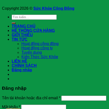
Copyright 2026 ©
Sức Khỏe Cộng Đồng
Tìm
kiếm:
TRANG CHỦ
HỆ THỐNG CỬA HÀNG
GIỚI THIỆU
TIN TỨC
Hoạt động cộng đồng
Hoạt động công ty
Tuyển dụng
Kiến Thức Sức Khỏe
LIÊN HỆ
CHÍNH SÁCH
Đăng nhập
Đăng nhập
Tên tài khoản hoặc địa chỉ email
*
Mật khẩu
*