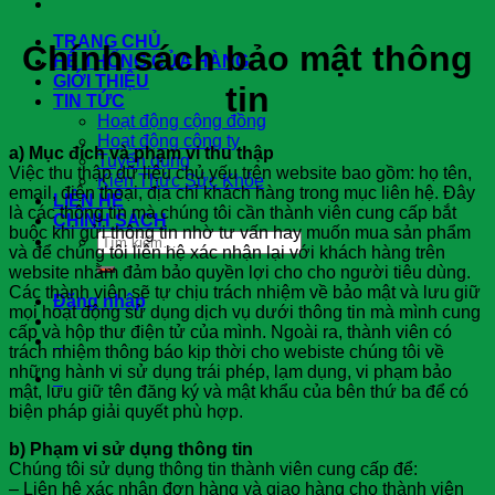
TRANG CHỦ
Chính sách bảo mật thông
HỆ THỐNG CỬA HÀNG
GIỚI THIỆU
tin
TIN TỨC
Hoạt động cộng đồng
Hoạt động công ty
a) Mục đích và phạm vi thu thập
Tuyển dụng
Việc thu thập dữ liệu chủ yếu trên website bao gồm: họ tên,
Kiến Thức Sức Khỏe
email, điện thoại, địa chỉ khách hàng trong mục liên hệ. Đây
LIÊN HỆ
là các thông tin mà chúng tôi cần thành viên cung cấp bắt
CHÍNH SÁCH
buộc khi gửi thông tin nhờ tư vấn hay muốn mua sản phẩm
Tìm
và để chúng tôi liên hệ xác nhận lại với khách hàng trên
kiếm:
website nhằm đảm bảo quyền lợi cho cho người tiêu dùng.
Các thành viên sẽ tự chịu trách nhiệm về bảo mật và lưu giữ
Đăng nhập
mọi hoạt động sử dụng dịch vụ dưới thông tin mà mình cung
cấp và hộp thư điện tử của mình. Ngoài ra, thành viên có
0
trách nhiệm thông báo kịp thời cho webiste chúng tôi về
những hành vi sử dụng trái phép, lạm dụng, vi phạm bảo
0
mật, lưu giữ tên đăng ký và mật khẩu của bên thứ ba để có
biện pháp giải quyết phù hợp.
b) Phạm vi sử dụng thông tin
Chúng tôi sử dụng thông tin thành viên cung cấp để:
– Liên hệ xác nhận đơn hàng và giao hàng cho thành viên