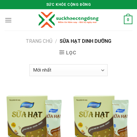
Skip
SỨC KHỎE CỘNG ĐỒNG
to
content
0
TRANG CHỦ
/
SỮA HẠT DINH DƯỠNG
LỌC