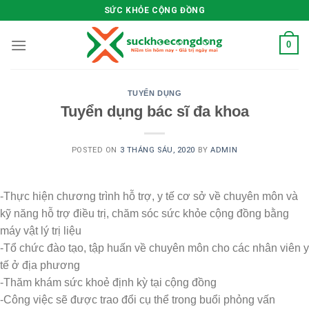
Skip
SỨC KHỎE CỘNG ĐỒNG
to
content
0
TUYỂN DỤNG
Tuyển dụng bác sĩ đa khoa
POSTED ON
3 THÁNG SÁU, 2020
BY
ADMIN
-Thực hiện chương trình hỗ trợ, y tế cơ sở về chuyên môn và
kỹ năng hỗ trợ điều trị, chăm sóc sức khỏe cộng đồng bằng
máy vật lý trị liệu
-Tổ chức đào tạo, tập huấn về chuyên môn cho các nhân viên y
tế ở địa phương
-Thăm khám sức khoẻ định kỳ tại cộng đồng
-Công việc sẽ được trao đổi cụ thể trong buổi phỏng vấn