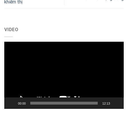
khiếm thị
VIDEO
Trình
chơi
Video
00:00
12:13