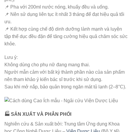
📌 Pha với 200ml nước nóng, khuấy đều và uống.
📌 Nên sử dụng liên tục ít nhất 3 tháng để đạt hiệu quả tối
ưu.
📌 Kết hợp cùng chế độ dinh dưỡng lành mạnh và luyện
tập thể dục đều đặn để tăng cường hiệu quả chăm sóc sức
khỏe.
Lưu ý:
Không dùng cho phụ nữ đang mang thai.
Người mẫn cảm với bất kỳ thành phần nào của sản phẩm
nên tham khảo ý kiến bác sĩ trước khi sử dụng.
Sau khi mở nắp, bảo quản trong ngăn mát tủ lạnh (2–8°C).
🏭 SẢN XUẤT VÀ PHÂN PHỐI
Nghiên cứu & Sản xuất bởi: Trung tâm Ứng dụng Khoa
học Công Nghệ Dược Liệu –
Viện Dược Liệu
(Bộ Y tế)