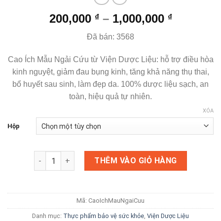
200,000
–
1,000,000
₫
₫
Đã bán: 3568
Cao Ích Mẫu Ngải Cứu từ Viện Dược Liệu: hỗ trợ điều hòa
kinh nguyệt, giảm đau bụng kinh, tăng khả năng thụ thai,
bổ huyết sau sinh, làm đẹp da. 100% dược liệu sạch, an
toàn, hiệu quả tự nhiên.
XÓA
Hộp
Cao Ích Mẫu Ngải Cứu | Điều hòa kinh nguyệt, Giảm đau
THÊM VÀO GIỎ HÀNG
Mã:
CaoIchMauNgaiCuu
Danh mục:
Thực phẩm bảo vệ sức khỏe
,
Viện Dược Liệu