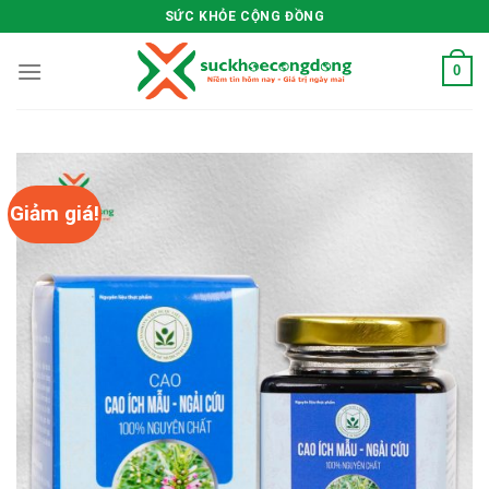
Skip
SỨC KHỎE CỘNG ĐỒNG
to
content
0
Giảm giá!