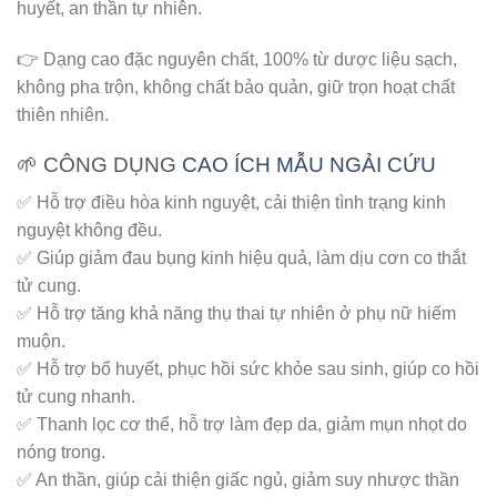
huyết, an thần tự nhiên.
👉 Dạng cao đặc nguyên chất, 100% từ dược liệu sạch,
không pha trộn, không chất bảo quản, giữ trọn hoạt chất
thiên nhiên.
🌱 CÔNG DỤNG
CAO ÍCH MẪU NGẢI CỨU
✅ Hỗ trợ điều hòa kinh nguyệt, cải thiện tình trạng kinh
nguyệt không đều.
✅ Giúp giảm đau bụng kinh hiệu quả, làm dịu cơn co thắt
tử cung.
✅ Hỗ trợ tăng khả năng thụ thai tự nhiên ở phụ nữ hiếm
muộn.
✅ Hỗ trợ bổ huyết, phục hồi sức khỏe sau sinh, giúp co hồi
tử cung nhanh.
✅ Thanh lọc cơ thể, hỗ trợ làm đẹp da, giảm mụn nhọt do
nóng trong.
✅ An thần, giúp cải thiện giấc ngủ, giảm suy nhược thần