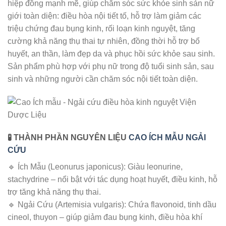
hiệp đồng mạnh mẽ, giúp chăm sóc sức khỏe sinh sản nữ
giới toàn diện: điều hòa nội tiết tố, hỗ trợ làm giảm các
triệu chứng đau bụng kinh, rối loạn kinh nguyệt, tăng
cường khả năng thụ thai tự nhiên, đồng thời hỗ trợ bổ
huyết, an thần, làm đẹp da và phục hồi sức khỏe sau sinh.
Sản phẩm phù hợp với phụ nữ trong độ tuổi sinh sản, sau
sinh và những người cần chăm sóc nội tiết toàn diện.
🧪 THÀNH PHẦN NGUYÊN LIỆU
CAO ÍCH MẪU NGẢI
CỨU
🔹 Ích Mẫu (Leonurus japonicus): Giàu leonurine,
stachydrine – nổi bật với tác dụng hoạt huyết, điều kinh, hỗ
trợ tăng khả năng thụ thai.
🔹 Ngải Cứu (Artemisia vulgaris): Chứa flavonoid, tinh dầu
cineol, thuyon – giúp giảm đau bụng kinh, điều hòa khí