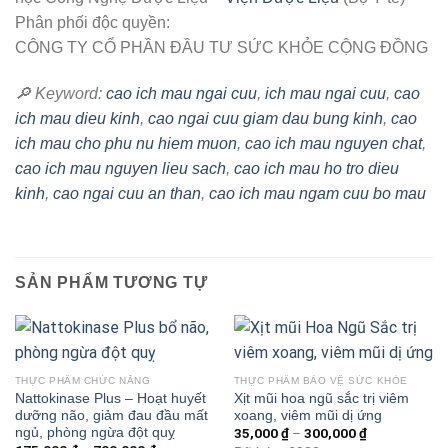
Phân phối độc quyền:
CÔNG TY CỔ PHẦN ĐẦU TƯ SỨC KHỎE CỘNG ĐỒNG
🔎 Keyword:
cao ich mau ngai cuu
,
ich mau ngai cuu
,
cao
ich mau dieu kinh
,
cao ngai cuu giam dau bung kinh
,
cao
ich mau cho phu nu hiem muon
,
cao ich mau nguyen chat
,
cao ich mau nguyen lieu sach
,
cao ich mau ho tro dieu
kinh
,
cao ngai cuu an than
,
cao ich mau ngam cuu bo mau
SẢN PHẨM TƯƠNG TỰ
THỰC PHẨM CHỨC NĂNG
THỰC PHẨM BẢO VỆ SỨC KHỎE
Nattokinase Plus – Hoạt huyết
Xịt mũi hoa ngũ sắc trị viêm
dưỡng não, giảm đau đầu mất
xoang, viêm mũi dị ứng
ngủ, phòng ngừa đột quỵ
35,000
₫
–
300,000
₫