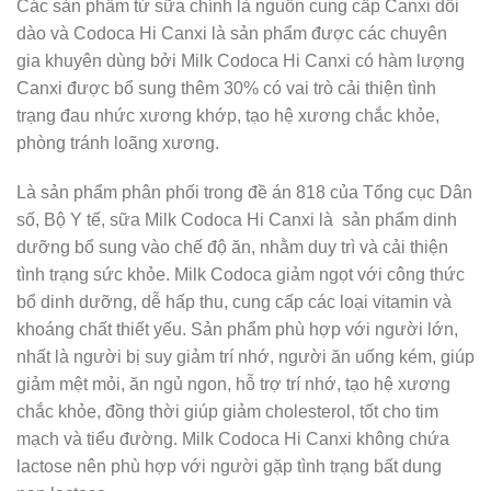
Các sản phẩm từ sữa chính là nguồn cung cấp Canxi dồi
dào và Codoca Hi Canxi là sản phẩm được các chuyên
gia khuyên dùng bởi Milk Codoca Hi Canxi có hàm lượng
Canxi được bổ sung thêm 30% có vai trò cải thiện tình
trạng đau nhức xương khớp, tạo hệ xương chắc khỏe,
phòng tránh loãng xương.
Là sản phẩm phân phối trong đề án 818 của Tổng cục Dân
số, Bộ Y tế, sữa Milk Codoca Hi Canxi là sản phẩm dinh
dưỡng bổ sung vào chế độ ăn, nhằm duy trì và cải thiện
tình trạng sức khỏe. Milk Codoca giảm ngọt với công thức
bổ dinh dưỡng, dễ hấp thu, cung cấp các loại vitamin và
khoáng chất thiết yếu. Sản phẩm phù hợp với người lớn,
nhất là người bị suy giảm trí nhớ, người ăn uống kém, giúp
giảm mệt mỏi, ăn ngủ ngon, hỗ trợ trí nhớ, tạo hệ xương
chắc khỏe, đồng thời giúp giảm cholesterol, tốt cho tim
mạch và tiểu đường. Milk Codoca Hi Canxi không chứa
lactose nên phù hợp với người gặp tình trạng bất dung