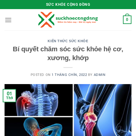
Skip
SỨC KHỎE CỘNG ĐỒNG
to
content
0
KIẾN THỨC SỨC KHỎE
Bí quyết chăm sóc sức khỏe hệ cơ,
xương, khớp
POSTED ON
1 THÁNG CHÍN, 2022
BY
ADMIN
01
Th9