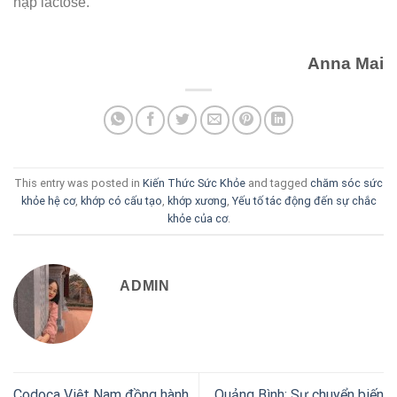
nạp lactose.
Anna Mai
This entry was posted in
Kiến Thức Sức Khỏe
and tagged
chăm sóc sức
khỏe hệ cơ
,
khớp có cấu tạo
,
khớp xương
,
Yếu tố tác động đến sự chắc
khỏe của cơ
.
ADMIN
Codoca Việt Nam đồng hành
Quảng Bình: Sự chuyển biến